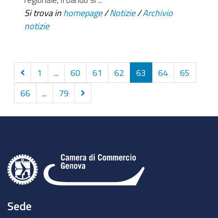
Si trova in
homepage
/
Notizie
/
Archivio
notizie
Precedenti
1
...
60
61
62
63
64
65
10
Successivi
66
...
79
elementi
10
elementi
Sede