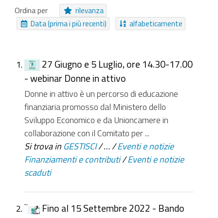
Pagamento Online
Moduli
Notizia
Ordina per
rilevanza
EasyForm
Riferimenti
Area Tematica
Data (prima i più recenti)
alfabeticamente
Canale
Archivio
NUOVI ELEMENTI DA
27 Giugno e 5 Luglio, ore 14.30-17.00
Da ieri
Nell'ultima settimana
- webinar Donne in attivo
Nell'ultimo mese
Da sempre
Donne in attivo è un percorso di educazione
finanziaria promosso dal Ministero dello
Sviluppo Economico e da Unioncamere in
collaborazione con il Comitato per ...
Si trova in
GESTISCI
/
…
/
Eventi e notizie
Finanziamenti e contributi
/
Eventi e notizie
scaduti
Fino al 15 Settembre 2022 - Bando