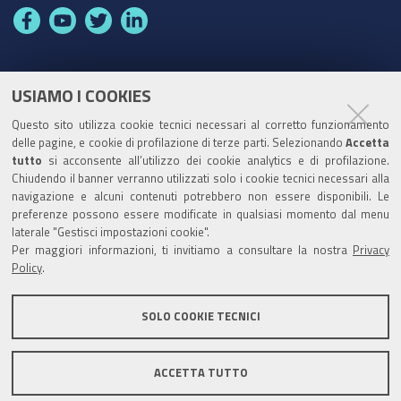
F
Y
T
L
a
o
w
i
c
u
i
n
e
t
t
k
USIAMO I COOKIES
Partita Iva / Codice Fiscale: 00796640100
b
u
t
e
Questo sito utilizza cookie tecnici necessari al corretto funzionamento
o
b
e
d
delle pagine, e cookie di profilazione di terze parti. Selezionando
Accetta
Codice Univoco Ufficio:
UF1SDE
tutto
si acconsente all’utilizzo dei cookie analytics e di profilazione.
o
e
r
I
Chiudendo il banner verranno utilizzati solo i cookie tecnici necessari alla
I soggetti privati potranno effettuare i pagamenti
k
n
navigazione e alcuni contenuti potrebbero non essere disponibili. Le
tramite PagoPA con Modalità diretta o con Avviso di
preferenze possono essere modificate in qualsiasi momento dal menu
pagamento al seguente link
Paga con PagoPA
laterale "Gestisci impostazioni cookie".
Per maggiori informazioni, ti invitiamo a consultare la nostra
Privacy
Codice IBAN per le pubbliche amministrazioni
Policy
.
comprese nel regime di Tesoreria Unica presso la
Banca D’Italia: IT96Z0100004306TU0000007079
SOLO COOKIE TECNICI
ACCETTA TUTTO