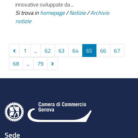
innovative sviluppate da ...
Si trova in
homepage
/
Notizie
/
Archivio
notizie
Precedenti
1
...
62
63
64
65
66
67
10
Successivi
68
...
79
elementi
10
elementi
Sede