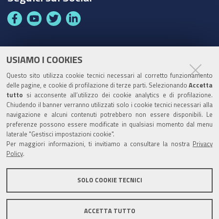
F
Y
T
L
a
o
w
i
c
u
i
n
e
t
t
k
USIAMO I COOKIES
Partita Iva / Codice Fiscale: 00796640100
b
u
t
e
Questo sito utilizza cookie tecnici necessari al corretto funzionamento
o
b
e
d
delle pagine, e cookie di profilazione di terze parti. Selezionando
Accetta
Codice Univoco Ufficio:
UF1SDE
tutto
si acconsente all’utilizzo dei cookie analytics e di profilazione.
o
e
r
I
Chiudendo il banner verranno utilizzati solo i cookie tecnici necessari alla
I soggetti privati potranno effettuare i pagamenti
k
n
navigazione e alcuni contenuti potrebbero non essere disponibili. Le
tramite PagoPA con Modalità diretta o con Avviso di
preferenze possono essere modificate in qualsiasi momento dal menu
pagamento al seguente link
Paga con PagoPA
laterale "Gestisci impostazioni cookie".
Per maggiori informazioni, ti invitiamo a consultare la nostra
Privacy
Codice IBAN per le pubbliche amministrazioni
Policy
.
comprese nel regime di Tesoreria Unica presso la
Banca D’Italia: IT96Z0100004306TU0000007079
SOLO COOKIE TECNICI
ACCETTA TUTTO