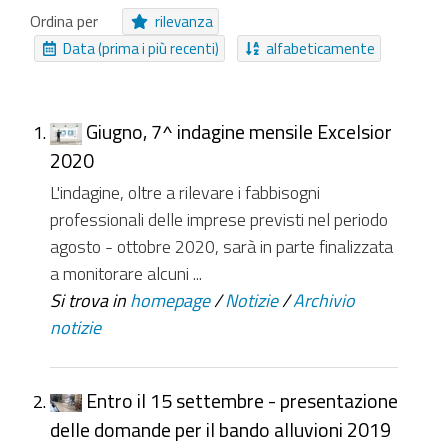
Area Tematica
Cartella
Archivio
Ordina per
rilevanza
Messaggio
Procedimento
Notizia
Data (prima i più recenti)
alfabeticamente
Collegamento
File
Struttura
NUOVI ELEMENTI DA
Giugno, 7^ indagine mensile Excelsior
Da ieri
Nell'ultima settimana
2020
Nell'ultimo mese
Da sempre
L'indagine, oltre a rilevare i fabbisogni
professionali delle imprese previsti nel periodo
agosto - ottobre 2020, sarà in parte finalizzata
a monitorare alcuni ...
Si trova in
homepage
/
Notizie
/
Archivio
notizie
Entro il 15 settembre - presentazione
delle domande per il bando alluvioni 2019