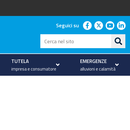
facebook
twitter
youtu
li
Seguici su
Cerca
nel
sito
TUTELA
EMERGENZE
impresa e consumatore
alluvioni e calamità