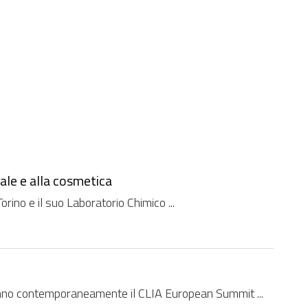
Notizia
Persona
Evento
Archivio
Canale
ale e alla cosmetica
rino e il suo Laboratorio Chimico ...
anno contemporaneamente il CLIA European Summit ...