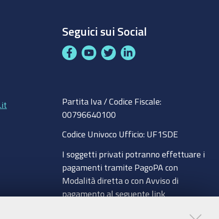
Seguici sui Social
F
Y
T
L
a
o
w
i
c
u
i
n
8
e
t
t
k
Partita Iva / Codice Fiscale:
b
u
t
e
it
00796640100
o
b
e
d
o
e
r
I
Codice Univoco Ufficio:
UF1SDE
k
n
I soggetti privati potranno effettuare i
pagamenti tramite PagoPA con
Modalità diretta o con Avviso di
pagamento al seguente link
a
Paga con PagoPA