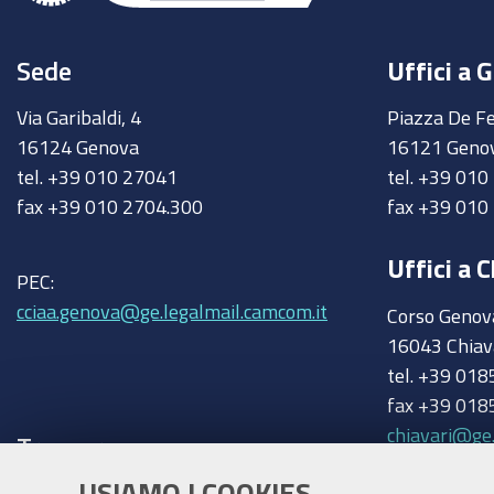
Sede
Uffici a 
Via Garibaldi, 4
Piazza De Fe
16124 Genova
16121 Geno
tel. +39 010 27041
tel. +39 01
fax +39 010 2704.300
fax +39 010
Uffici a C
PEC:
cciaa.genova@ge.legalmail.camcom.it
Corso Genov
16043 Chiav
tel. +39 018
fax +39 018
chiavari@ge
Trasparenza
USIAMO I COOKIES
Amministrazione trasparente