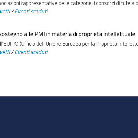
zioni rappresentative delle categorie, i consorzi di tutela di cu
vetti
/
Eventi scaduti
ostegno alle PMI in materia di proprietà intellettuale
l’EUIPO (Ufficio dell’Unione Europea per la Proprietà Intellettu
vetti
/
Eventi scaduti
essivi
enti