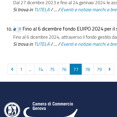
Dal 27 dicembre 2023 e fino al 24 gennaio 2024 le associa
Si trova in
TUTELA
/
…
/
Eventi e notizie marchi e bre
Fino al 6 dicembre fondo EUIPO 2024 per il s
Fino al 6 dicembre 2024, attraverso il fondo gestito dal
Si trova in
TUTELA
/
…
/
Eventi e notizie marchi e bre
Precedenti
Succ
1
...
74
75
76
77
78
79
10
10
elementi
elem