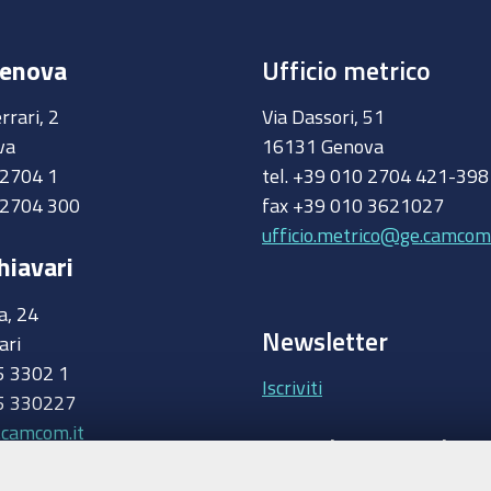
Genova
Ufficio metrico
rrari, 2
Via Dassori, 51
va
16131 Genova
0 2704 1
tel. +39 010 2704 421-39
 2704 300
fax +39 010 3621027
ufficio.metrico@ge.camcom.
hiavari
a, 24
Newsletter
ari
5 3302 1
Iscriviti
5 330227
.camcom.it
Area riservata Giunt