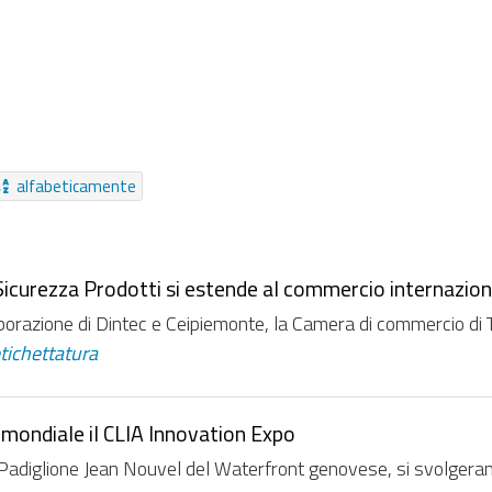
o Online
Video
Riferimenti
Cartella
EasyForm
Moduli
Da sempre
alfabeticamente
Sicurezza Prodotti si estende al commercio internazion
aborazione di Dintec e Ceipiemonte, la Camera di commercio di To
etichettatura
mondiale il CLIA Innovation Expo
Padiglione Jean Nouvel del Waterfront genovese, si svolger