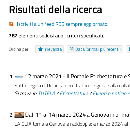
Seleziona tutti o nessuno
Risultati della ricerca
Procedimento
File
Area Tematica
Pagament
Iscriviti a un feed RSS sempre aggiornato.
Struttura
Collegamento
Messaggio
Pagina
787
elementi soddisfano i criteri specificati.
NUOVI ELEMENTI DA
Da ieri
Nell'ultima settimana
Nell'ultimo mese
Ordina per
rilevanza
Data (prima i più recenti)
12 marzo 2021 - Il Portale Etichettatura e 
Sotto l’egida di Unioncamere Italiana e grazie alla coll
Si trova in
TUTELA
/
Etichettatura
/
Eventi e notizie 
Dall'11 al 14 marzo 2024 a Genova in prima 
LA CLIA torna a Genova e raddoppia: a marzo 2024 al 