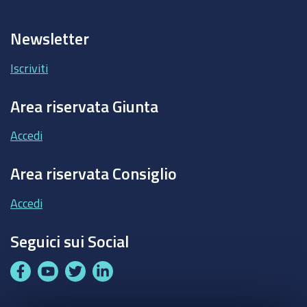
Newsletter
Iscriviti
Area riservata Giunta
Accedi
Area riservata Consiglio
Accedi
Seguici sui Social
F
Y
T
L
a
o
w
i
c
u
i
n