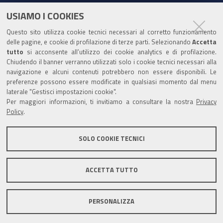
e
t
t
k
USIAMO I COOKIES
Partita Iva / Codice Fiscale: 00796640100
b
u
t
e
Questo sito utilizza cookie tecnici necessari al corretto funzionamento
o
b
e
d
delle pagine, e cookie di profilazione di terze parti. Selezionando
Accetta
Codice Univoco Ufficio:
UF1SDE
tutto
si acconsente all’utilizzo dei cookie analytics e di profilazione.
o
e
r
I
Chiudendo il banner verranno utilizzati solo i cookie tecnici necessari alla
I soggetti privati potranno effettuare i pagamenti
k
n
navigazione e alcuni contenuti potrebbero non essere disponibili. Le
tramite PagoPA con Modalità diretta o con Avviso di
preferenze possono essere modificate in qualsiasi momento dal menu
pagamento al seguente link
Paga con PagoPA
laterale "Gestisci impostazioni cookie".
Per maggiori informazioni, ti invitiamo a consultare la nostra
Privacy
Codice IBAN per le pubbliche amministrazioni
Policy
.
comprese nel regime di Tesoreria Unica presso la
Banca D’Italia: IT96Z0100004306TU0000007079
SOLO COOKIE TECNICI
ACCETTA TUTTO
Mappa del sito
Privacy policy
Note legali
PERSONALIZZA
Accessibilità
Area riservata
Credits