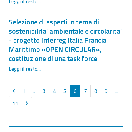
Leggi il resto…
Selezione di esperti in tema di
sostenibilita’ ambientale e circolarita’
- progetto Interreg Italia Francia
Marittimo «OPEN CIRCULAR»,
costituzione di una task force
Leggi il resto…
Precedenti
1
...
3
4
5
6
7
8
9
...
20
Successivi
11
elementi
20
elementi