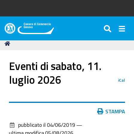
SEARC
Togg
Camera
di
Tu
Home
Commercio
sei
di
qui:
Genova
Eventi di sabato, 11.
luglio 2026
iCal
Azioni
STAMPA
sul
pubblicato il
04/06/2019
—
documento
ultima modifica
05/08/2026