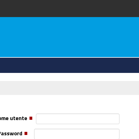
va
ome utente
Password