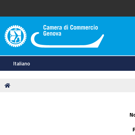
Camera di Commercio di Geno
Italiano
Tu
Home
sei
qui:
N