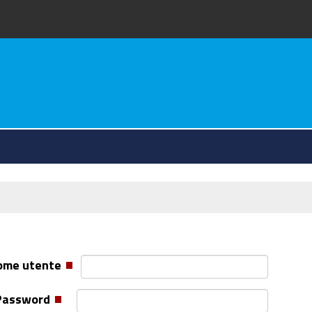
va
ome utente
Password