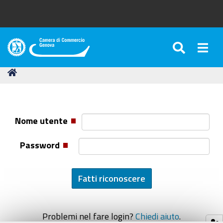
SEARC
Togg
Camera
di
Tu
Home
Commercio
sei
di
qui:
Genova
Nome utente
Password
Problemi nel fare login?
Chiedi aiuto
.