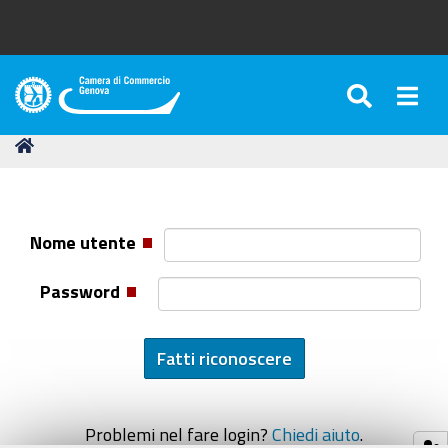
SEARC
Togg
Camera
di
Tu
Home
Commercio
sei
di
qui:
Genova
Nome utente
Password
Problemi nel fare login?
Chiedi aiuto
.