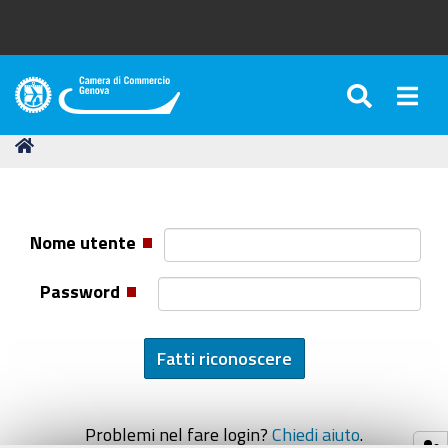
SEARC
Togg
Camera
di
Tu
Home
Commercio
sei
di
qui:
Genova
Nome utente
Password
Problemi nel fare login?
Chiedi aiuto
.