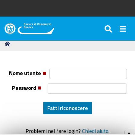
SEARC
Togg
Camera
di
Tu
Home
Commercio
sei
di
qui:
Genova
Nome utente
Password
Problemi nel fare login?
Chiedi aiuto
.