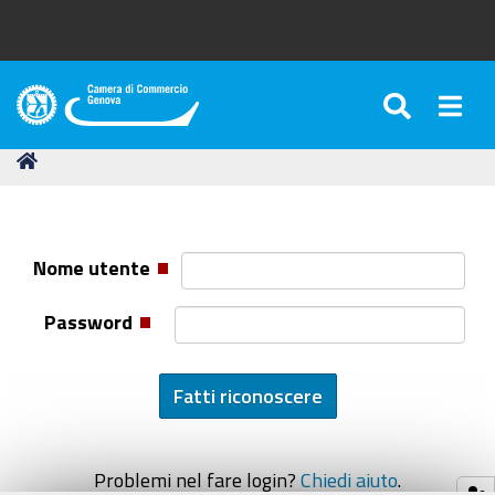
SEARC
Togg
Camera
di
Tu
Home
Commercio
sei
di
qui:
Genova
Nome utente
Password
Problemi nel fare login?
Chiedi aiuto
.