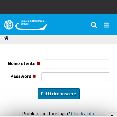
SEARC
Togg
Camera
di
Tu
Home
Commercio
sei
di
qui:
Genova
Nome utente
Password
Problemi nel fare login?
Chiedi aiuto
.