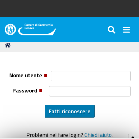
SEARC
Togg
Camera
di
Tu
Home
Commercio
sei
di
qui:
Genova
Nome utente
Password
Problemi nel fare login?
Chiedi aiuto
.