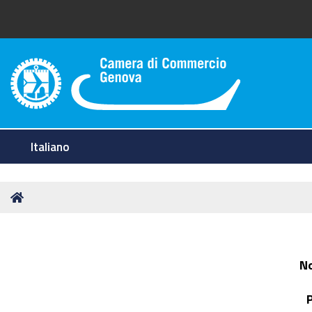
Camera di Commercio di Geno
Italiano
Tu
Home
sei
qui:
N