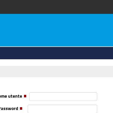
va
ome utente
Password