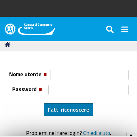
SEARC
Togg
Camera
di
Tu
Home
Commercio
sei
di
qui:
Genova
Nome utente
Password
Problemi nel fare login?
Chiedi aiuto
.