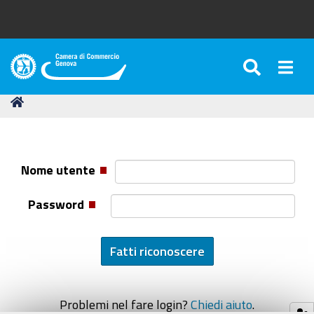
SEARC
Togg
Camera
di
Tu
Home
Commercio
sei
di
qui:
Genova
Nome utente
Password
Problemi nel fare login?
Chiedi aiuto
.