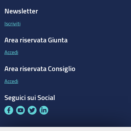
Newsletter
Iscriviti
Area riservata Giunta
Accedi
Area riservata Consiglio
Accedi
Seguici sui Social
F
Y
T
L
a
o
w
i
c
u
i
n