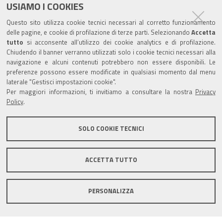
e
t
t
k
USIAMO I COOKIES
Partita Iva / Codice Fiscale: 00796640100
b
u
t
e
Questo sito utilizza cookie tecnici necessari al corretto funzionamento
o
b
e
d
delle pagine, e cookie di profilazione di terze parti. Selezionando
Accetta
Codice Univoco Ufficio:
UF1SDE
tutto
si acconsente all’utilizzo dei cookie analytics e di profilazione.
o
e
r
I
Chiudendo il banner verranno utilizzati solo i cookie tecnici necessari alla
I soggetti privati potranno effettuare i pagamenti
k
n
navigazione e alcuni contenuti potrebbero non essere disponibili. Le
tramite PagoPA con Modalità diretta o con Avviso di
preferenze possono essere modificate in qualsiasi momento dal menu
pagamento al seguente link
Paga con PagoPA
laterale "Gestisci impostazioni cookie".
Per maggiori informazioni, ti invitiamo a consultare la nostra
Privacy
Codice IBAN per le pubbliche amministrazioni
Policy
.
comprese nel regime di Tesoreria Unica presso la
Banca D’Italia: IT96Z0100004306TU0000007079
SOLO COOKIE TECNICI
ACCETTA TUTTO
Mappa del sito
Privacy policy
Note legali
PERSONALIZZA
Accessibilità
Area riservata
Credits