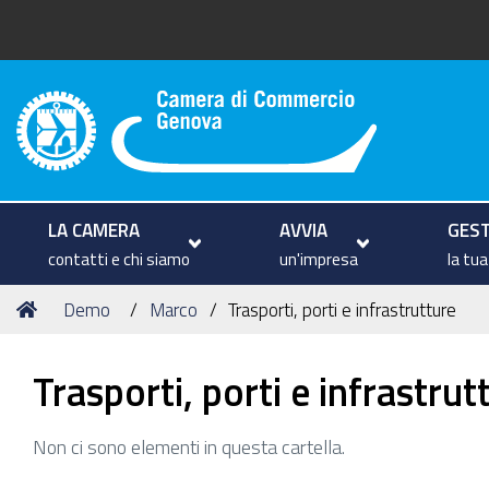
Camera di Commercio di Geno
LA CAMERA
AVVIA
GEST
contatti e chi siamo
un'impresa
la tu
Tu
Home
Demo
Marco
Trasporti, porti e infrastrutture
sei
qui:
Trasporti, porti e infrastrut
Non ci sono elementi in questa cartella.