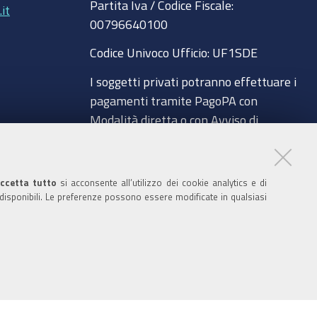
Partita Iva / Codice Fiscale:
b
u
t
e
it
00796640100
o
b
e
d
o
e
r
I
Codice Univoco Ufficio:
UF1SDE
k
n
I soggetti privati potranno effettuare i
pagamenti tramite PagoPA con
Modalità diretta o con Avviso di
pagamento al seguente link
a
Paga con PagoPA
ccetta tutto
si acconsente all’utilizzo dei cookie analytics e di
Codice IBAN per le pubbliche
 disponibili. Le preferenze possono essere modificate in qualsiasi
amministrazioni comprese nel regime di
glio
Tesoreria Unica presso la Banca D’Italia:
IT96Z0100004306TU0000007079