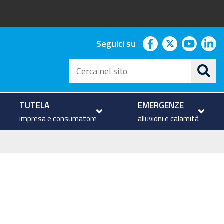
facebook
twitter
youtu
li
Seguici su
Cerca
nel
sito
TUTELA
EMERGENZE
impresa e consumatore
alluvioni e calamità