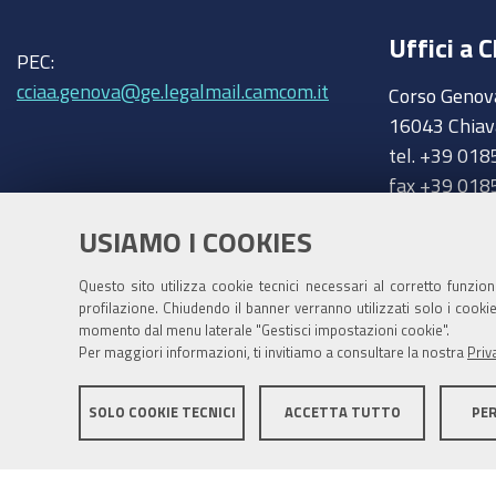
Uffici a C
PEC:
cciaa.genova@ge.legalmail.camcom.it
Corso Genov
16043 Chiav
tel. +39 018
fax +39 018
chiavari@ge
Trasparenza
USIAMO I COOKIES
Amministrazione trasparente
Questo sito utilizza cookie tecnici necessari al corretto funzio
profilazione. Chiudendo il banner verranno utilizzati solo i cook
momento dal menu laterale "Gestisci impostazioni cookie".
Per maggiori informazioni, ti invitiamo a consultare la nostra
Priv
SOLO COOKIE TECNICI
ACCETTA TUTTO
PE