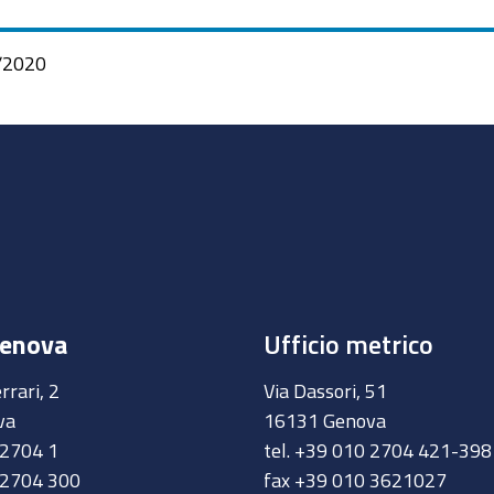
/2020
Genova
Ufficio metrico
rrari, 2
Via Dassori, 51
va
16131 Genova
0 2704 1
tel. +39 010 2704 421-39
 2704 300
fax +39 010 3621027