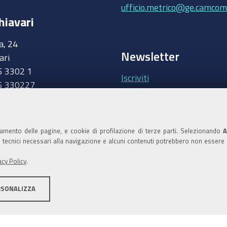
ufficio.metrico@ge.camcom.
hiavari
a, 24
Newsletter
ari
5 3302 1
Iscriviti
5 330227
.camcom.it
Area riservata Giunt
Accedi
namento delle pagine, e cookie di profilazione di terze parti. Selezionando
A
ie tecnici necessari alla navigazione e alcuni contenuti potrebbero non essere
Area riservata Consi
acy Policy
.
Accedi
RSONALIZZA