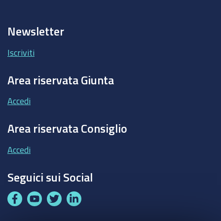
Newsletter
Iscriviti
Area riservata Giunta
Accedi
Area riservata Consiglio
Accedi
Seguici sui Social
F
Y
T
L
a
o
w
i