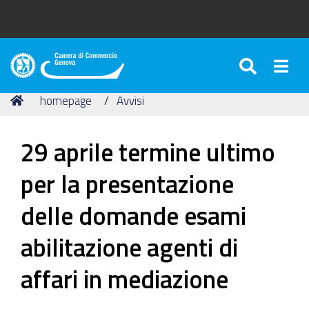
SEARC
Togg
Camera
di
Tu
Home
homepage
Avvisi
Commercio
sei
di
qui:
Genova
29 aprile termine ultimo
per la presentazione
delle domande esami
abilitazione agenti di
affari in mediazione