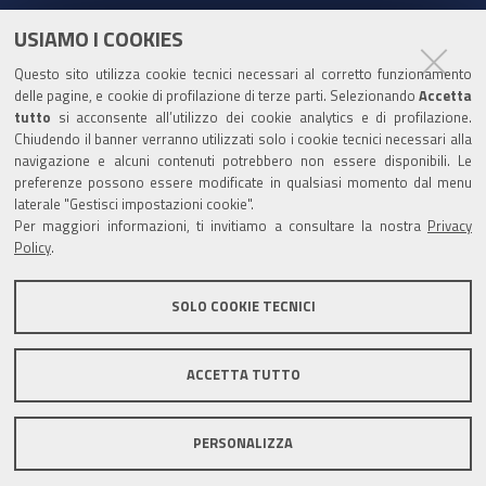
c
u
i
n
e
t
t
k
USIAMO I COOKIES
Partita Iva / Codice Fiscale: 00796640100
b
u
t
e
Questo sito utilizza cookie tecnici necessari al corretto funzionamento
o
b
e
d
delle pagine, e cookie di profilazione di terze parti. Selezionando
Accetta
Codice Univoco Ufficio:
UF1SDE
tutto
si acconsente all’utilizzo dei cookie analytics e di profilazione.
o
e
r
I
Chiudendo il banner verranno utilizzati solo i cookie tecnici necessari alla
I soggetti privati potranno effettuare i pagamenti
k
n
navigazione e alcuni contenuti potrebbero non essere disponibili. Le
tramite PagoPA con Modalità diretta o con Avviso di
preferenze possono essere modificate in qualsiasi momento dal menu
pagamento al seguente link
Paga con PagoPA
laterale "Gestisci impostazioni cookie".
Per maggiori informazioni, ti invitiamo a consultare la nostra
Privacy
Codice IBAN per le pubbliche amministrazioni
Policy
.
comprese nel regime di Tesoreria Unica presso la
Banca D’Italia: IT96Z0100004306TU0000007079
SOLO COOKIE TECNICI
ACCETTA TUTTO
Mappa del sito
Privacy policy
Note legali
PERSONALIZZA
Accessibilità
Area riservata
Credits