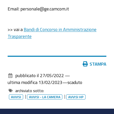
Email: personale@ge.camcom.it
>> vai a
Bandi di Concorso in Amministrazione
Trasparente
Azioni
STAMPA
sul
pubblicato il
27/05/2022
—
documento
ultima modifica
13/02/2023
—
scaduto
archiviato sotto:
AVVISI
AVVISI - LA CAMERA
AVVISI HP