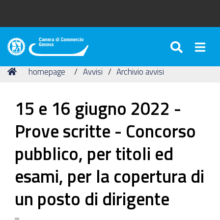
SEARC
Togg
Camera
di
Tu
Home
homepage
Avvisi
Archivio avvisi
Commercio
sei
di
qui:
Genova
15 e 16 giugno 2022 -
Prove scritte - Concorso
pubblico, per titoli ed
esami, per la copertura di
un posto di dirigente