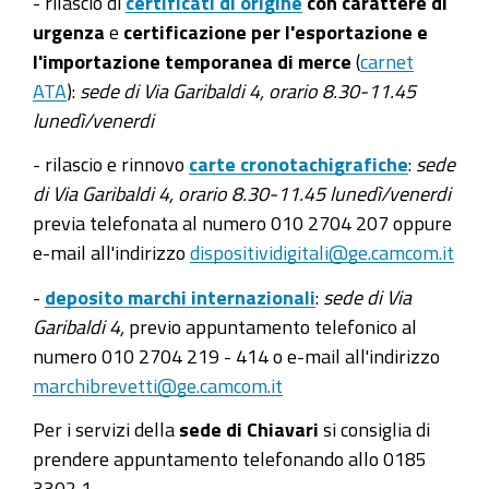
- rilascio di
certificati di origine
con carattere di
urgenza
e
certificazione per l'esportazione e
l'importazione temporanea di merce
(
carnet
ATA
):
sede di Via Garibaldi 4, orario 8.30-11.45
lunedì/venerdi
- rilascio e rinnovo
carte cronotachigrafiche
:
sede
di Via Garibaldi 4, orario 8.30-11.45 lunedì/venerdi
previa telefonata al numero 010 2704 207 oppure
e-mail all'indirizzo
dispositividigitali@ge.camcom.it
-
deposito marchi internazionali
:
sede di Via
Garibaldi 4,
previo appuntamento telefonico al
numero 010 2704 219 - 414 o e-mail all'indirizzo
marchibrevetti@ge.camcom.it
Per i servizi della
sede di Chiavari
si consiglia di
prendere appuntamento telefonando allo 0185
3302 1.