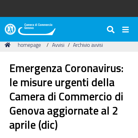
SEARC
Togg
Camera
di
Tu
Home
homepage
Avvisi
Archivio avvisi
Commercio
sei
di
qui:
Genova
Emergenza Coronavirus:
le misure urgenti della
Camera di Commercio di
Genova aggiornate al 2
aprile (dic)