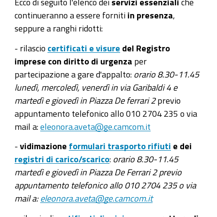
Ecco di seguito l'elenco dei
servizi essenziali
che
continueranno a essere forniti
in presenza
,
seppure a ranghi ridotti:
- rilascio
certificati e visure
del Registro
imprese con diritto di urgenza
per
partecipazione a gare d'appalto:
orario 8.30-11.45
lunedì, mercoledì, venerdì in via Garibaldi 4 e
martedì e giovedì in Piazza De ferrari 2
previo
appuntamento telefonico allo 010 2704 235 o via
mail a:
eleonora.aveta@ge.camcom.it
-
vidimazione
formulari trasporto rifiuti
e dei
registri di carico/scarico
:
orario 8.30-11.45
martedì e giovedì in Piazza De Ferrari 2 previo
appuntamento telefonico allo 010 2704 235 o via
mail a:
eleonora.aveta@ge.camcom.it