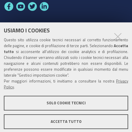
F
Y
T
L
a
o
w
i
c
u
i
n
e
t
t
k
USIAMO I COOKIES
Partita Iva / Codice Fiscale: 00796640100
b
u
t
e
Questo sito utilizza cookie tecnici necessari al corretto funzionamento
o
b
e
d
delle pagine, e cookie di profilazione di terze parti. Selezionando
Accetta
Codice Univoco Ufficio:
UF1SDE
tutto
si acconsente all’utilizzo dei cookie analytics e di profilazione.
o
e
r
I
Chiudendo il banner verranno utilizzati solo i cookie tecnici necessari alla
I soggetti privati potranno effettuare i pagamenti
k
n
navigazione e alcuni contenuti potrebbero non essere disponibili. Le
tramite PagoPA con Modalità diretta o con Avviso di
preferenze possono essere modificate in qualsiasi momento dal menu
pagamento al seguente link
Paga con PagoPA
laterale "Gestisci impostazioni cookie".
Per maggiori informazioni, ti invitiamo a consultare la nostra
Privacy
Codice IBAN per le pubbliche amministrazioni
Policy
.
comprese nel regime di Tesoreria Unica presso la
Banca D’Italia: IT96Z0100004306TU0000007079
SOLO COOKIE TECNICI
ACCETTA TUTTO