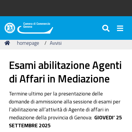
SEARC
Togg
Camera
di
Tu
Home
homepage
Avvisi
Commercio
sei
di
qui:
Genova
Esami abilitazione Agenti
di Affari in Mediazione
Termine ultimo per la presentazione delle
domande di ammissione alla sessione di esami per
l’abilitazione all’attività di Agente di affari in
mediazione della provincia di Genova:
GIOVEDI’ 25
SETTEMBRE 2025