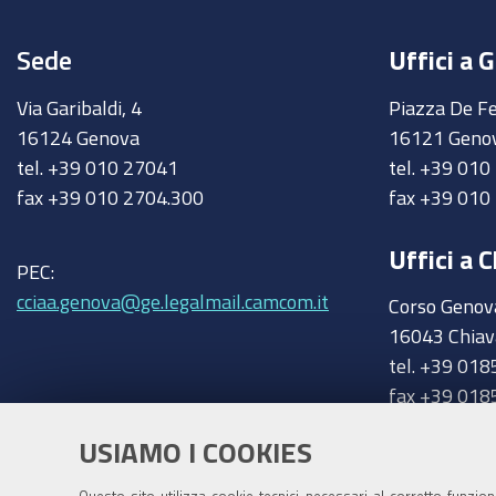
Sede
Uffici a 
Via Garibaldi, 4
Piazza De Fe
16124 Genova
16121 Geno
tel. +39 010 27041
tel. +39 01
fax +39 010 2704.300
fax +39 010
Uffici a C
PEC:
cciaa.genova@ge.legalmail.camcom.it
Corso Genov
16043 Chiav
tel. +39 018
fax +39 018
chiavari@ge
Trasparenza
USIAMO I COOKIES
Amministrazione trasparente