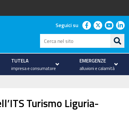
facebook
twitter
youtu
li
Seguici su
Cerca
nel
sito
TUTELA
EMERGENZE
impresa e consumatore
alluvioni e calamità
ell’ITS Turismo Liguria-