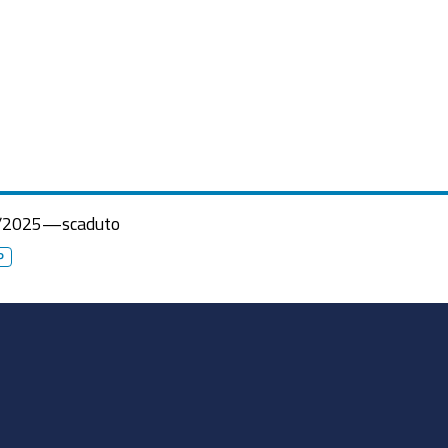
/2025
—
scaduto
P