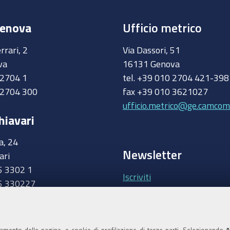
Genova
Ufficio metrico
rrari, 2
Via Dassori, 51
va
16131 Genova
0 2704 1
tel. +39 010 2704 421-39
 2704 300
fax +39 010 3621027
ufficio.metrico@ge.camcom.
hiavari
a, 24
Newsletter
ari
5 3302 1
Iscriviti
5 330227
.camcom.it
Area riservata Giunt
Accedi