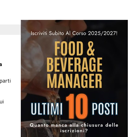
a
parti
ui