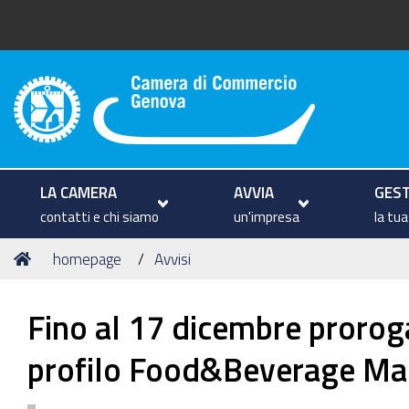
Camera di Commercio di Geno
LA CAMERA
AVVIA
GEST
contatti e chi siamo
un'impresa
la tu
Tu
Home
homepage
Avvisi
sei
qui:
Fino al 17 dicembre proroga 
profilo Food&Beverage Ma