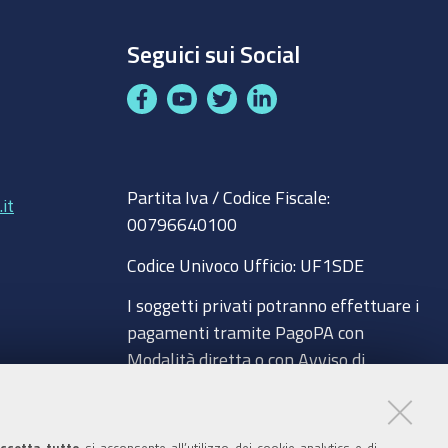
Seguici sui Social
F
Y
T
L
a
o
w
i
c
u
i
n
8
e
t
t
k
Partita Iva / Codice Fiscale:
b
u
t
e
it
00796640100
o
b
e
d
o
e
r
I
Codice Univoco Ufficio:
UF1SDE
k
n
I soggetti privati potranno effettuare i
pagamenti tramite PagoPA con
Modalità diretta o con Avviso di
pagamento al seguente link
a
Paga con PagoPA