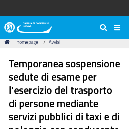
SEARC
Togg
Camera
di
Tu
Home
homepage
Avvisi
Commercio
sei
di
qui:
Genova
Temporanea sospensione
sedute di esame per
l'esercizio del trasporto
di persone mediante
servizi pubblici di taxi e di