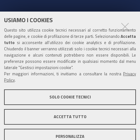
a
o
w
i
c
u
i
n
e
t
t
k
USIAMO I COOKIES
Partita Iva / Codice Fiscale: 00796640100
b
u
t
e
Questo sito utilizza cookie tecnici necessari al corretto funzionamento
o
b
e
d
delle pagine, e cookie di profilazione di terze parti. Selezionando
Codice Univoco Ufficio:
UF1SDE
Accetta
tutto
o
si acconsente all’utilizzo dei cookie analytics e di profilazione.
e
r
I
Chiudendo il banner verranno utilizzati solo i cookie tecnici necessari alla
I soggetti privati potranno effettuare i pagamenti
k
n
navigazione e alcuni contenuti potrebbero non essere disponibili. Le
tramite PagoPA con Modalità diretta o con Avviso di
preferenze possono essere modificate in qualsiasi momento dal menu
pagamento al seguente link
Paga con PagoPA
laterale "Gestisci impostazioni cookie".
Per maggiori informazioni, ti invitiamo a consultare la nostra
Privacy
Codice IBAN per le pubbliche amministrazioni
Policy
.
comprese nel regime di Tesoreria Unica presso la
Banca D’Italia: IT96Z0100004306TU0000007079
SOLO COOKIE TECNICI
ACCETTA TUTTO
Mappa del sito
Privacy policy
Note legali
PERSONALIZZA
Accessibilità
Area riservata
Credits