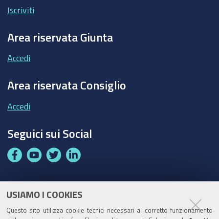
Iscriviti
Area riservata Giunta
Accedi
Area riservata Consiglio
Accedi
Seguici sui Social
F
Y
T
L
a
o
w
i
c
u
i
n
e
t
t
k
USIAMO I COOKIES
Partita Iva / Codice Fiscale: 00796640100
b
u
t
e
Questo sito utilizza cookie tecnici necessari al corretto funzionamento