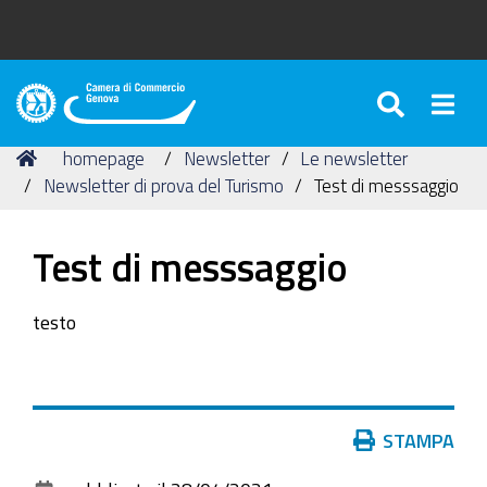
SEARC
Togg
Camera
di
Tu
Home
homepage
Newsletter
Le newsletter
Commercio
sei
Newsletter di prova del Turismo
Test di messsaggio
di
qui:
Genova
Test di messsaggio
testo
Azioni
STAMPA
sul