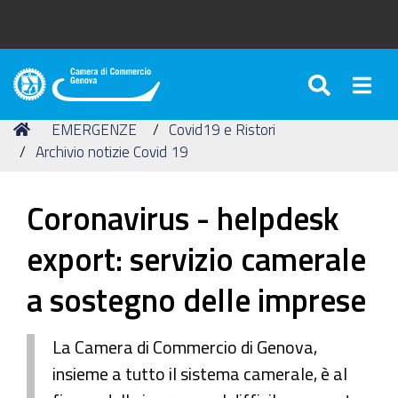
SEARC
Togg
Camera
di
Tu
Home
EMERGENZE
Covid19 e Ristori
Commercio
sei
Archivio notizie Covid 19
di
qui:
Genova
Coronavirus - helpdesk
export: servizio camerale
a sostegno delle imprese
La Camera di Commercio di Genova,
insieme a tutto il sistema camerale, è al