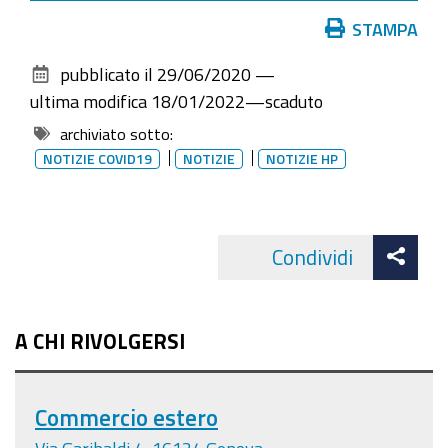
Azioni
STAMPA
sul
pubblicato il
29/06/2020
—
documento
ultima modifica
18/01/2022
—
scaduto
archiviato sotto:
NOTIZIE COVID19
NOTIZIE
NOTIZIE HP
Att
Condividi
Facebo
cond
A CHI RIVOLGERSI
Commercio estero
Via Garibaldi 4, 16124 Genova