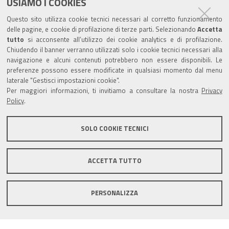
e
t
t
k
USIAMO I COOKIES
Partita Iva / Codice Fiscale: 00796640100
b
u
t
e
Questo sito utilizza cookie tecnici necessari al corretto funzionamento
o
b
e
d
delle pagine, e cookie di profilazione di terze parti. Selezionando
Accetta
Codice Univoco Ufficio:
UF1SDE
tutto
si acconsente all’utilizzo dei cookie analytics e di profilazione.
o
e
r
I
Chiudendo il banner verranno utilizzati solo i cookie tecnici necessari alla
I soggetti privati potranno effettuare i pagamenti
k
n
navigazione e alcuni contenuti potrebbero non essere disponibili. Le
tramite PagoPA con Modalità diretta o con Avviso di
preferenze possono essere modificate in qualsiasi momento dal menu
pagamento al seguente link
Paga con PagoPA
laterale "Gestisci impostazioni cookie".
Per maggiori informazioni, ti invitiamo a consultare la nostra
Privacy
Codice IBAN per le pubbliche amministrazioni
Policy
.
comprese nel regime di Tesoreria Unica presso la
Banca D’Italia: IT96Z0100004306TU0000007079
SOLO COOKIE TECNICI
ACCETTA TUTTO
Mappa del sito
Privacy policy
Note legali
PERSONALIZZA
Accessibilità
Area riservata
Credits