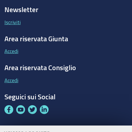
Newsletter
Iscriviti
Area riservata Giunta
Accedi
Area riservata Consiglio
Accedi
Seguici sui Social
F
Y
T
L
a
o
w
i
c
u
i
n