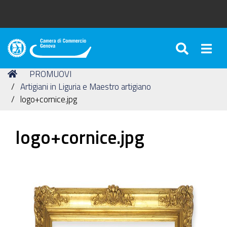
SEARC
Togg
Camera
di
Tu
Home
PROMUOVI
Commercio
sei
Artigiani in Liguria e Maestro artigiano
di
qui:
logo+cornice.jpg
Genova
logo+cornice.jpg