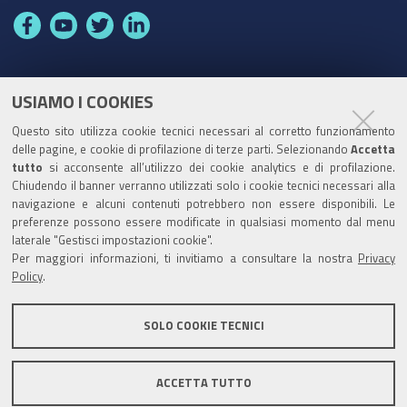
F
Y
T
L
a
o
w
i
c
u
i
n
e
t
t
k
USIAMO I COOKIES
Partita Iva / Codice Fiscale: 00796640100
b
u
t
e
Questo sito utilizza cookie tecnici necessari al corretto funzionamento
o
b
e
d
delle pagine, e cookie di profilazione di terze parti. Selezionando
Codice Univoco Ufficio:
UF1SDE
Accetta
tutto
o
si acconsente all’utilizzo dei cookie analytics e di profilazione.
e
r
I
Chiudendo il banner verranno utilizzati solo i cookie tecnici necessari alla
I soggetti privati potranno effettuare i pagamenti
k
n
navigazione e alcuni contenuti potrebbero non essere disponibili. Le
tramite PagoPA con Modalità diretta o con Avviso di
preferenze possono essere modificate in qualsiasi momento dal menu
pagamento al seguente link
Paga con PagoPA
laterale "Gestisci impostazioni cookie".
Per maggiori informazioni, ti invitiamo a consultare la nostra
Privacy
Codice IBAN per le pubbliche amministrazioni
Policy
.
comprese nel regime di Tesoreria Unica presso la
Banca D’Italia: IT96Z0100004306TU0000007079
SOLO COOKIE TECNICI
ACCETTA TUTTO