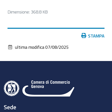
Clicca
Dimensione: 368.8 KB
per
vedere
l'immagine
Azioni
STAMPA
alle
sul
dimensioni
ultima modifica
07/08/2025
documento
originali…
Sede