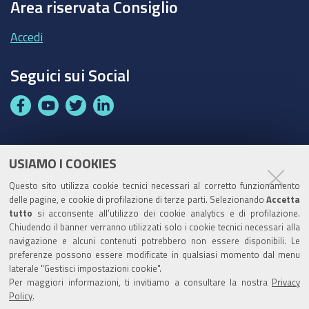
Area riservata Consiglio
Accedi
Seguici sui Social
F
Y
T
L
a
o
w
i
c
u
i
n
e
t
t
k
USIAMO I COOKIES
Partita Iva / Codice Fiscale: 00796640100
b
u
t
e
Questo sito utilizza cookie tecnici necessari al corretto funzionamento
o
b
e
d
delle pagine, e cookie di profilazione di terze parti. Selezionando
Accetta
Codice Univoco Ufficio:
UF1SDE
tutto
si acconsente all’utilizzo dei cookie analytics e di profilazione.
o
e
r
I
Chiudendo il banner verranno utilizzati solo i cookie tecnici necessari alla
I soggetti privati potranno effettuare i pagamenti
k
n
navigazione e alcuni contenuti potrebbero non essere disponibili. Le
tramite PagoPA con Modalità diretta o con Avviso di
preferenze possono essere modificate in qualsiasi momento dal menu
pagamento al seguente link
Paga con PagoPA
laterale "Gestisci impostazioni cookie".
Per maggiori informazioni, ti invitiamo a consultare la nostra
Privacy
Codice IBAN per le pubbliche amministrazioni
Policy
.