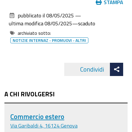
Azioni
STAMPA
sul
pubblicato il
08/05/2025
—
documento
ultima modifica
08/05/2025
—
scaduto
archiviato sotto:
NOTIZIE INTERNAZ - PROMUOVI - ALTRI
Att
Condividi
Facebo
cond
A CHI RIVOLGERSI
Commercio estero
Via Garibaldi 4, 16124 Genova