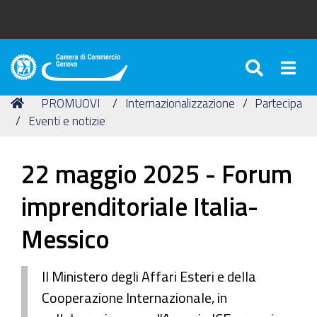
SEARC
Togg
Camera
di
Tu
Home
PROMUOVI
Internazionalizzazione
Partecipa
Commercio
sei
Eventi e notizie
di
qui:
Genova
22 maggio 2025 - Forum
imprenditoriale Italia-
Messico
Il Ministero degli Affari Esteri e della
Cooperazione Internazionale, in