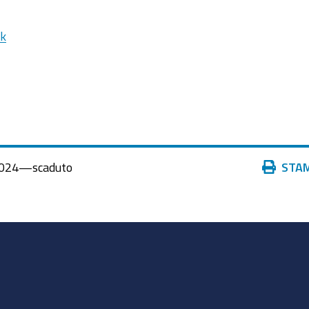
nk
Azioni
024
—
scaduto
STA
sul
documento