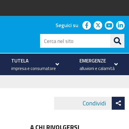
facebook
twitter
youtu
li
Seguici su
Cerca
nel
sito
TUTELA
EMERGENZE
impresa e consumatore
alluvioni e calamità
At
Condividi
Face
co
A CHI RIVOLGERSI