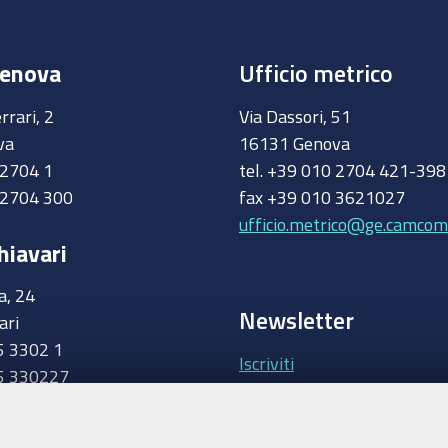
Genova
Ufficio metrico
rrari, 2
Via Dassori, 51
va
16131 Genova
0 2704 1
tel. +39 010 2704 421-39
 2704 300
fax +39 010 3621027
ufficio.metrico@ge.camcom.
hiavari
a, 24
Newsletter
ari
5 3302 1
Iscriviti
5 330227
.camcom.it
Area riservata Giunt