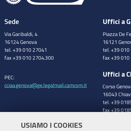
Sede
Uffici a 
Via Garibaldi, 4
Piazza De Fe
16124 Genova
16121 Geno
tel. +39 010 27041
tel. +39 01
fax +39 010 2704.300
fax +39 010
Uffici a C
PEC:
cciaa.genova@ge.legalmail.camcom.it
Corso Genov
16043 Chiav
tel. +39 018
fax +39 018
chiavari@ge
Trasparenza
USIAMO I COOKIES