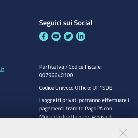
Seguici sui Social
F
Y
T
L
a
o
w
i
c
u
i
n
8
e
t
t
k
Partita Iva / Codice Fiscale:
b
u
t
e
it
00796640100
o
b
e
d
o
e
r
I
Codice Univoco Ufficio:
UF1SDE
k
n
I soggetti privati potranno effettuare i
pagamenti tramite PagoPA con
Modalità diretta o con Avviso di
pagamento al seguente link
a
Paga con PagoPA