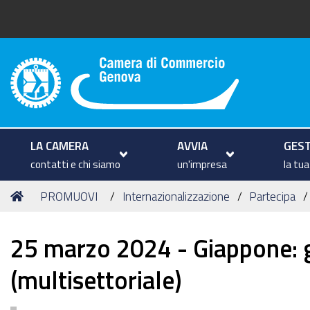
Camera di Commercio di Geno
LA CAMERA
AVVIA
GEST
contatti e chi siamo
un'impresa
la tu
Tu
Home
PROMUOVI
Internazionalizzazione
Partecipa
sei
qui:
25 marzo 2024 - Giappone: 
(multisettoriale)