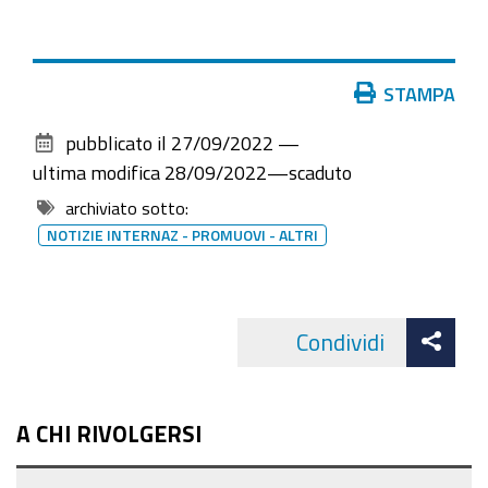
Azioni
STAMPA
sul
pubblicato il
27/09/2022
—
documento
ultima modifica
28/09/2022
—
scaduto
archiviato sotto:
NOTIZIE INTERNAZ - PROMUOVI - ALTRI
Att
Condividi
Facebo
cond
A CHI RIVOLGERSI