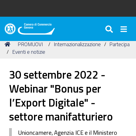
SEARC
Togg
Camera
di
Tu
Home
PROMUOVI
Internazionalizzazione
Partecipa
Commercio
sei
Eventi e notizie
di
qui:
Genova
30 settembre 2022 -
Webinar "Bonus per
l’Export Digitale" -
settore manifatturiero
Unioncamere, Agenzia ICE e il Ministero