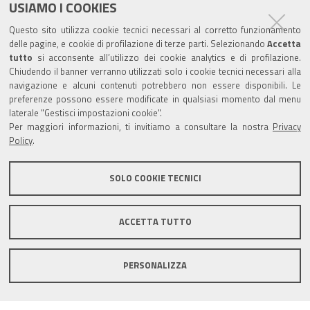
e
t
t
k
USIAMO I COOKIES
Partita Iva / Codice Fiscale: 00796640100
b
u
t
e
Questo sito utilizza cookie tecnici necessari al corretto funzionamento
o
b
e
d
delle pagine, e cookie di profilazione di terze parti. Selezionando
Accetta
Codice Univoco Ufficio:
UF1SDE
tutto
si acconsente all’utilizzo dei cookie analytics e di profilazione.
o
e
r
I
Chiudendo il banner verranno utilizzati solo i cookie tecnici necessari alla
I soggetti privati potranno effettuare i pagamenti
k
n
navigazione e alcuni contenuti potrebbero non essere disponibili. Le
tramite PagoPA con Modalità diretta o con Avviso di
preferenze possono essere modificate in qualsiasi momento dal menu
pagamento al seguente link
Paga con PagoPA
laterale "Gestisci impostazioni cookie".
Per maggiori informazioni, ti invitiamo a consultare la nostra
Privacy
Codice IBAN per le pubbliche amministrazioni
Policy
.
comprese nel regime di Tesoreria Unica presso la
Banca D’Italia: IT96Z0100004306TU0000007079
SOLO COOKIE TECNICI
ACCETTA TUTTO
Mappa del sito
Privacy policy
Note legali
PERSONALIZZA
Accessibilità
Area riservata
Credits