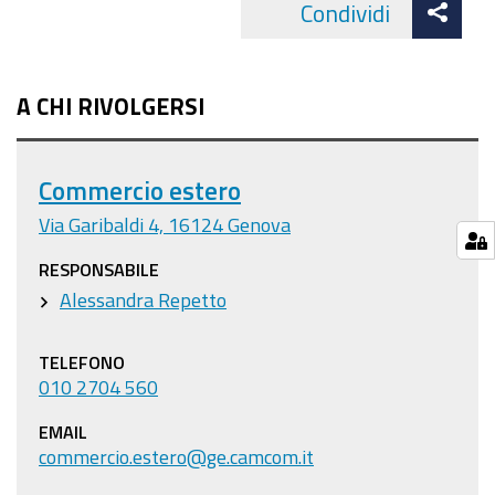
Att
Condividi
Facebo
cond
A CHI RIVOLGERSI
Commercio estero
Via Garibaldi 4, 16124 Genova
RESPONSABILE
Alessandra Repetto
TELEFONO
010 2704 560
EMAIL
commercio.estero@ge.camcom.it