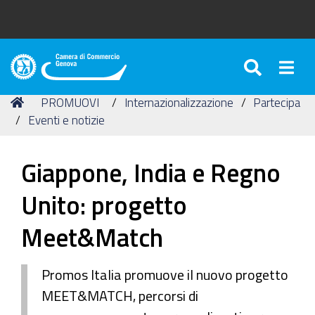
SEARC
Togg
Camera
di
Tu
Home
PROMUOVI
Internazionalizzazione
Partecipa
Commercio
sei
Eventi e notizie
di
qui:
Genova
Giappone, India e Regno
Unito: progetto
Meet&Match
Promos Italia promuove il nuovo progetto
MEET&MATCH, percorsi di