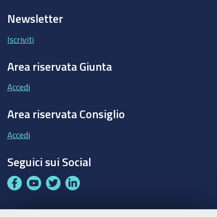
Newsletter
Iscriviti
Area riservata Giunta
Accedi
Area riservata Consiglio
Accedi
Seguici sui Social
F
Y
T
L
a
o
w
i
c
u
i
n