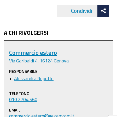
Att
Condividi
Facebo
cond
A CHI RIVOLGERSI
Commercio estero
Via Garibaldi 4, 16124 Genova
RESPONSABILE
Alessandra Repetto
TELEFONO
010 2704 560
EMAIL
commercio.estero@ge.camcom.it