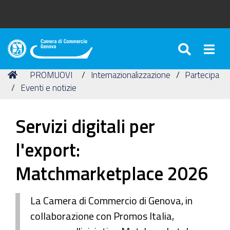
SEARC
Togg
Camera
di
Tu
Home
PROMUOVI
Internazionalizzazione
Partecipa
Commercio
sei
Eventi e notizie
di
qui:
Genova
Servizi digitali per
l'export:
Matchmarketplace 2026
La Camera di Commercio di Genova, in
collaborazione con Promos Italia,