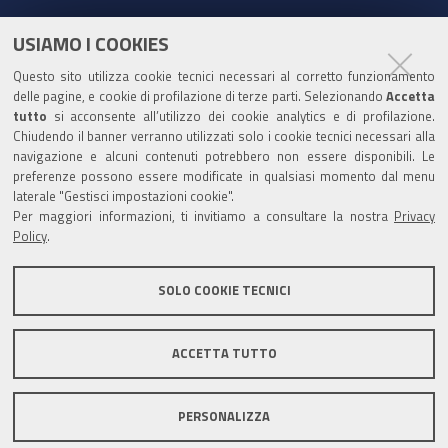
c
u
i
n
e
t
t
k
USIAMO I COOKIES
Partita Iva / Codice Fiscale: 00796640100
b
u
t
e
Questo sito utilizza cookie tecnici necessari al corretto funzionamento
o
b
e
d
delle pagine, e cookie di profilazione di terze parti. Selezionando
Codice Univoco Ufficio:
UF1SDE
Accetta
tutto
o
si acconsente all’utilizzo dei cookie analytics e di profilazione.
e
r
I
Chiudendo il banner verranno utilizzati solo i cookie tecnici necessari alla
I soggetti privati potranno effettuare i pagamenti
k
n
navigazione e alcuni contenuti potrebbero non essere disponibili. Le
tramite PagoPA con Modalità diretta o con Avviso di
preferenze possono essere modificate in qualsiasi momento dal menu
pagamento al seguente link
Paga con PagoPA
laterale "Gestisci impostazioni cookie".
Per maggiori informazioni, ti invitiamo a consultare la nostra
Privacy
Codice IBAN per le pubbliche amministrazioni
Policy
.
comprese nel regime di Tesoreria Unica presso la
Banca D’Italia: IT96Z0100004306TU0000007079
SOLO COOKIE TECNICI
ACCETTA TUTTO
Mappa del sito
Privacy policy
Note legali
PERSONALIZZA
Accessibilità
Area riservata
Credits