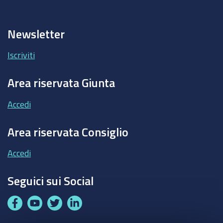
Newsletter
Iscriviti
Area riservata Giunta
Accedi
Area riservata Consiglio
Accedi
Seguici sui Social
F
Y
T
L
a
o
w
i