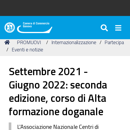
SEARC
Togg
Camera
di
Tu
Home
PROMUOVI
Internazionalizzazione
Partecipa
Commercio
sei
Eventi e notizie
di
qui:
Genova
Settembre 2021 -
Giugno 2022: seconda
edizione, corso di Alta
formazione doganale
L'Associazione Nazionale Centri di