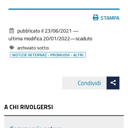
Azioni
STAMPA
sul
pubblicato il
23/06/2021
—
documento
ultima modifica
20/01/2022
—
scaduto
archiviato sotto:
NOTIZIE INTERNAZ - PROMUOVI - ALTRI
Att
Condividi
Facebo
cond
A CHI RIVOLGERSI