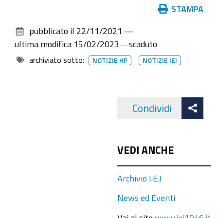
Azioni
STAMPA
sul
pubblicato il
22/11/2021
—
documento
ultima modifica
15/02/2023
—
scaduto
archiviato sotto:
NOTIZIE HP
NOTIZIE IEI
Att
Condividi
Facebo
cond
VEDI ANCHE
Archivio I.E.I
News ed Eventi
Vai al sito
www.iei1946.it