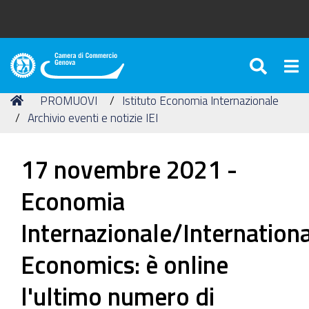
SEAR
Tog
Camera
di
Tu
Home
PROMUOVI
Istituto Economia Internazionale
Commercio
sei
Archivio eventi e notizie IEI
di
qui:
Genova
17 novembre 2021 -
Economia
Internazionale/Internationa
Economics: è online
l'ultimo numero di