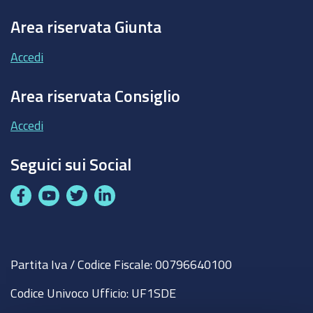
Area riservata Giunta
Accedi
Area riservata Consiglio
Accedi
Seguici sui Social
F
Y
T
L
a
o
w
i
c
u
i
n
e
t
t
k
Partita Iva / Codice Fiscale: 00796640100
b
u
t
e
o
b
e
d
Codice Univoco Ufficio:
UF1SDE
o
e
r
I