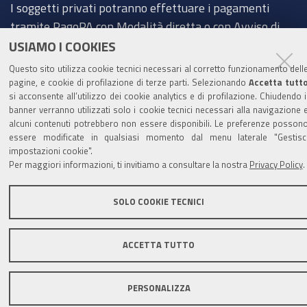
I soggetti privati potranno effettuare i pagamenti
k
n
tramite PagoPA con Modalità diretta o con Avviso di
pagamento al seguente link
Paga con PagoPA
USIAMO I COOKIES
Questo sito utilizza cookie tecnici necessari al corretto funzionamento dell
Codice IBAN per le pubbliche amministrazioni
pagine, e cookie di profilazione di terze parti. Selezionando
Accetta tutt
comprese nel regime di Tesoreria Unica presso la
si acconsente all’utilizzo dei cookie analytics e di profilazione. Chiudendo i
Banca D’Italia: IT96Z0100004306TU0000007079
banner verranno utilizzati solo i cookie tecnici necessari alla navigazione 
alcuni contenuti potrebbero non essere disponibili. Le preferenze posson
essere modificate in qualsiasi momento dal menu laterale "Gestisc
impostazioni cookie".
Per maggiori informazioni, ti invitiamo a consultare la nostra
Privacy Policy
.
Mappa del sito
Privacy policy
Note legali
Accessibilità
Area riservata
Credits
SOLO COOKIE TECNICI
ACCETTA TUTTO
PERSONALIZZA