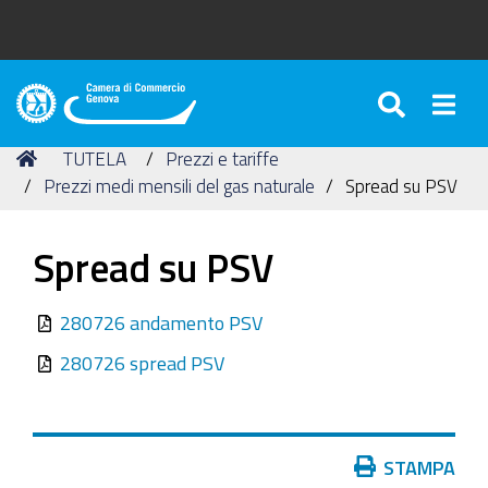
SEARC
Togg
Camera
di
Tu
Home
TUTELA
Prezzi e tariffe
Commercio
sei
Prezzi medi mensili del gas naturale
Spread su PSV
di
qui:
Genova
Spread su PSV
280726 andamento PSV
280726 spread PSV
Azioni
STAMPA