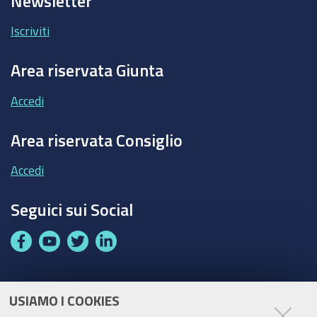
Newsletter
Iscriviti
Area riservata Giunta
Accedi
Area riservata Consiglio
Accedi
Seguici sui Social
F
Y
T
L
a
o
w
i
c
u
i
n
e
t
t
k
USIAMO I COOKIES
Partita Iva / Codice Fiscale: 00796640100
b
u
t
e