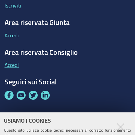
Iscriviti
Area riservata Giunta
Accedi
Area riservata Consiglio
Accedi
Seguici sui Social
F
Y
T
L
a
o
w
i
c
u
i
n
e
t
t
k
USIAMO I COOKIES
Partita Iva / Codice Fiscale: 00796640100
b
u
t
e
Questo sito utilizza cookie tecnici necessari al corretto funzionamento
o
b
e
d