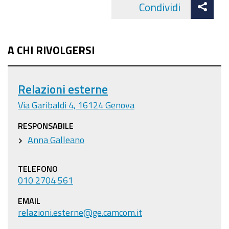
Att
Condividi
Facebo
cond
A CHI RIVOLGERSI
Relazioni esterne
Via Garibaldi 4, 16124 Genova
RESPONSABILE
Anna Galleano
TELEFONO
010 2704 561
EMAIL
relazioni.esterne@ge.camcom.it