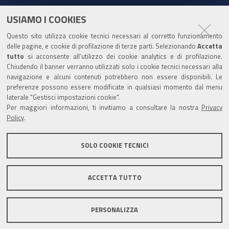
c
u
i
n
e
t
t
k
USIAMO I COOKIES
Partita Iva / Codice Fiscale: 00796640100
b
u
t
e
Questo sito utilizza cookie tecnici necessari al corretto funzionamento
o
b
e
d
delle pagine, e cookie di profilazione di terze parti. Selezionando
Accetta
Codice Univoco Ufficio:
UF1SDE
tutto
si acconsente all’utilizzo dei cookie analytics e di profilazione.
o
e
r
I
Chiudendo il banner verranno utilizzati solo i cookie tecnici necessari alla
I soggetti privati potranno effettuare i pagamenti
k
n
navigazione e alcuni contenuti potrebbero non essere disponibili. Le
tramite PagoPA con Modalità diretta o con Avviso di
preferenze possono essere modificate in qualsiasi momento dal menu
pagamento al seguente link
Paga con PagoPA
laterale "Gestisci impostazioni cookie".
Per maggiori informazioni, ti invitiamo a consultare la nostra
Privacy
Codice IBAN per le pubbliche amministrazioni
Policy
.
comprese nel regime di Tesoreria Unica presso la
Banca D’Italia: IT96Z0100004306TU0000007079
SOLO COOKIE TECNICI
ACCETTA TUTTO
Mappa del sito
Privacy policy
Note legali
PERSONALIZZA
Accessibilità
Area riservata
Credits