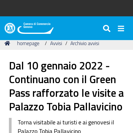
SEARC
Togg
Camera
di
Tu
Home
homepage
Avvisi
Archivio avvisi
Commercio
sei
di
qui:
Genova
Dal 10 gennaio 2022 -
Continuano con il Green
Pass rafforzato le visite a
Palazzo Tobia Pallavicino
Torna visitabile ai turisti e ai genovesi il
Palazzo Tobia Pallavicino