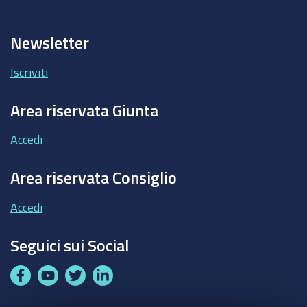
Newsletter
Iscriviti
Area riservata Giunta
Accedi
Area riservata Consiglio
Accedi
Seguici sui Social
F
Y
T
L
a
o
w
i