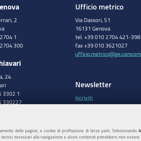
Genova
Ufficio metrico
rrari, 2
Via Dassori, 51
va
16131 Genova
0 2704 1
tel. +39 010 2704 421-39
 2704 300
fax +39 010 3621027
ufficio.metrico@ge.camcom.
hiavari
a, 24
Newsletter
ari
5 3302 1
Iscriviti
5 330227
.camcom.it
Area riservata Giunt
Accedi
namento delle pagine, e cookie di profilazione di terze parti. Selezionando
A
ie tecnici necessari alla navigazione e alcuni contenuti potrebbero non essere