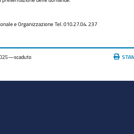
rsonale e Organizzazione Tel. 010.27.04. 237
Azioni
025
—
scaduto
STA
sul
documento