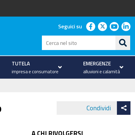
facebook
twitter
youtu
li
Seguici su
Cerca
nel
sito
TUTELA
EMERGENZE
impresa e consumatore
alluvioni e calamità
At
o
Condividi
Face
co
A CHI RIVOLGERSI