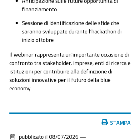
Anticipazione sulle future opportunità di
e
finanziamento
Intelligenza
Artificiale
Sessione di identificazione delle sfide che
nella
saranno sviluppate durante l'hackathon di
Blue
inizio ottobre
Economy
2026-
Il webinar rappresenta un'importante occasione di
07-
confronto tra stakeholder, imprese, enti di ricerca e
08T14:30:00+02:00
istituzioni per contribuire alla definizione di
soluzioni innovative per il futuro della blue
2026-
economy.
07-
08T16:55:00+02:00
Presentazione
attività
Azioni
STAMPA
Progetto
sul
CIIRCLE:
pubblicato il
08/07/2026
—
documento