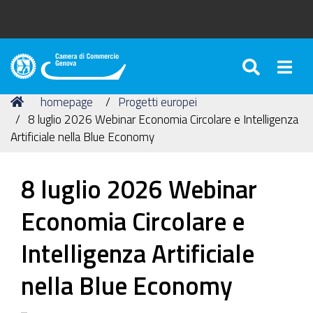
SEARC
Togg
Camera
di
Tu
Home
homepage
Progetti europei
Commercio
sei
8 luglio 2026 Webinar Economia Circolare e Intelligenza
di
qui:
Artificiale nella Blue Economy
Genova
8 luglio 2026 Webinar
Economia Circolare e
Intelligenza Artificiale
nella Blue Economy