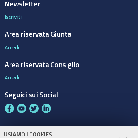
Newsletter
Iscriviti
Area riservata Giunta
Accedi
Area riservata Consiglio
Accedi
Seguici sui Social
F
Y
T
L
a
o
w
i
c
u
i
n
e
t
t
k
USIAMO I COOKIES