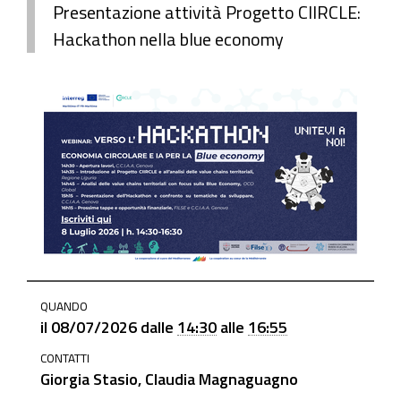
Presentazione attività Progetto CIIRCLE:
Hackathon nella blue economy
https://www.ge.camcom.gov.it/it/elementi-
QUANDO
homepage/banner-
il
08/07/2026
dalle
14:30
alle
16:55
progetti-
CONTATTI
europei/8-
Giorgia Stasio, Claudia Magnaguagno
luglio-