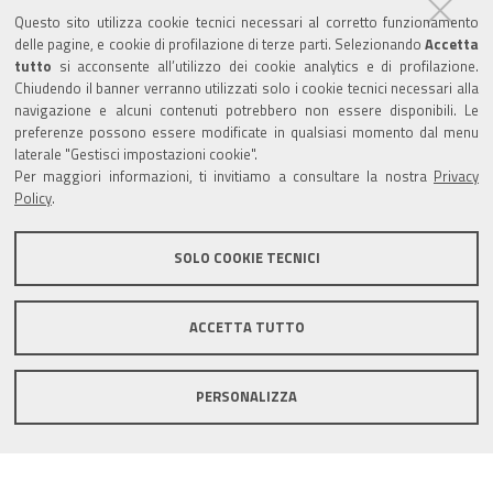
Partita Iva / Codice Fiscale: 00796640100
b
u
t
e
Questo sito utilizza cookie tecnici necessari al corretto funzionamento
o
b
e
d
delle pagine, e cookie di profilazione di terze parti. Selezionando
Accetta
Codice Univoco Ufficio:
UF1SDE
tutto
si acconsente all’utilizzo dei cookie analytics e di profilazione.
o
e
r
I
Chiudendo il banner verranno utilizzati solo i cookie tecnici necessari alla
I soggetti privati potranno effettuare i pagamenti
k
n
navigazione e alcuni contenuti potrebbero non essere disponibili. Le
tramite PagoPA con Modalità diretta o con Avviso di
preferenze possono essere modificate in qualsiasi momento dal menu
pagamento al seguente link
Paga con PagoPA
laterale "Gestisci impostazioni cookie".
Per maggiori informazioni, ti invitiamo a consultare la nostra
Privacy
Codice IBAN per le pubbliche amministrazioni
Policy
.
comprese nel regime di Tesoreria Unica presso la
Banca D’Italia: IT96Z0100004306TU0000007079
SOLO COOKIE TECNICI
ACCETTA TUTTO
Mappa del sito
Privacy policy
Note legali
PERSONALIZZA
Accessibilità
Area riservata
Credits