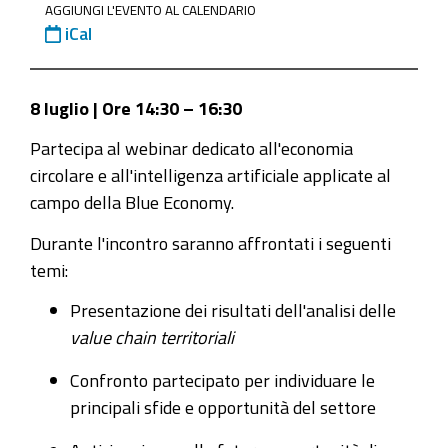
2026-
AGGIUNGI L'EVENTO AL CALENDARIO
iCal
webinar-
economia-
circolare-
8 luglio | Ore 14:30 – 16:30
e-
intelligenza-
Partecipa al webinar dedicato all'economia
artificiale-
circolare e all'intelligenza artificiale applicate al
nella-
campo della Blue Economy.
blue-
Durante l'incontro saranno affrontati i seguenti
economy
temi:
8
Presentazione dei risultati dell'analisi delle
luglio
value chain territoriali
2026
Webinar
Confronto partecipato per individuare le
Economia
principali sfide e opportunità del settore
Circolare