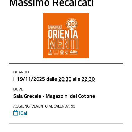
Massimo Recalcati
https://www.ge.camcom.gov.it/it/elementi-
QUANDO
homepage/events/19-
il
19/11/2025
dalle
20:30
alle
22:30
novembre-
DOVE
incontro-
Sala Grecale - Magazzini del Cotone
con-
lo-
AGGIUNGI L'EVENTO AL CALENDARIO
iCal
psicanalista-
massimo-
recalcati