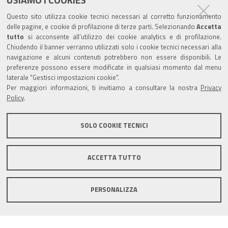
Partita Iva / Codice Fiscale: 00796640100
b
u
t
e
Questo sito utilizza cookie tecnici necessari al corretto funzionamento
o
b
e
d
delle pagine, e cookie di profilazione di terze parti. Selezionando
Accetta
Codice Univoco Ufficio:
UF1SDE
tutto
si acconsente all’utilizzo dei cookie analytics e di profilazione.
o
e
r
I
Chiudendo il banner verranno utilizzati solo i cookie tecnici necessari alla
I soggetti privati potranno effettuare i pagamenti
k
n
navigazione e alcuni contenuti potrebbero non essere disponibili. Le
tramite PagoPA con Modalità diretta o con Avviso di
preferenze possono essere modificate in qualsiasi momento dal menu
pagamento al seguente link
Paga con PagoPA
laterale "Gestisci impostazioni cookie".
Per maggiori informazioni, ti invitiamo a consultare la nostra
Privacy
Codice IBAN per le pubbliche amministrazioni
Policy
.
comprese nel regime di Tesoreria Unica presso la
Banca D’Italia: IT96Z0100004306TU0000007079
SOLO COOKIE TECNICI
ACCETTA TUTTO
Mappa del sito
Privacy policy
Note legali
PERSONALIZZA
Accessibilità
Area riservata
Credits