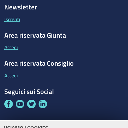
Newsletter
Iscriviti
Area riservata Giunta
Accedi
Area riservata Consiglio
Accedi
Seguici sui Social
F
Y
T
L
a
o
w
i
c
u
i
n
e
t
t
k
USIAMO I COOKIES