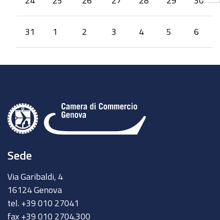
24
25
26
27
28
29
30
31
1
2
3
4
5
6
Sede
Via Garibaldi, 4
16124 Genova
tel. +39 010 27041
fax +39 010 2704.300