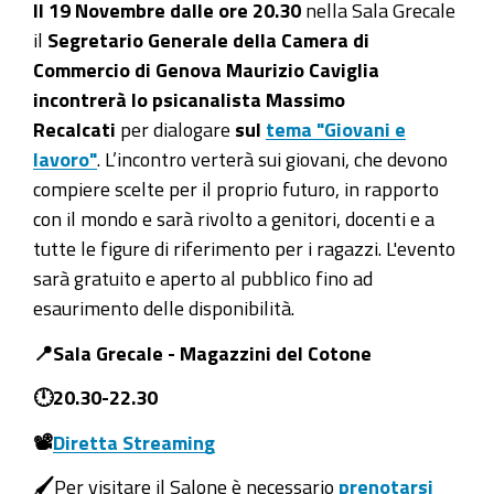
Il 19 Novembre dalle ore 20.30
nella Sala Grecale
19
il
Segretario Generale della Camera di
novembre
Commercio di Genova Maurizio Caviglia
Il
incontrerà lo psicanalista Massimo
Segretario
Recalcati
per dialogare
sul
tema "Giovani e
Generale
lavoro"
. L’incontro verterà sui giovani, che devono
Maurizio
compiere scelte per il proprio futuro, in rapporto
Caviglia
con il mondo e sarà rivolto a genitori, docenti e a
dialoga
tutte le figure di riferimento per i ragazzi. L'evento
con
sarà gratuito e aperto al pubblico fino ad
lo
esaurimento delle disponibilità.
psicanalista
📍Sala Grecale - Magazzini del Cotone
Massimo
Recalcati
🕛20.30-22.30
2025-
📽️
Diretta Streaming
11-
19T20:30:00+01:00
🖌️
Per visitare il Salone è necessario
prenotarsi