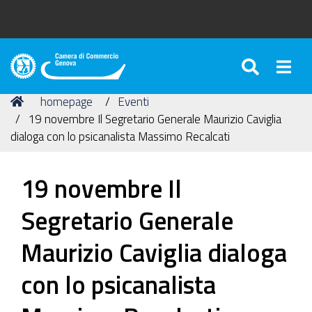
SEARC
Togg
Camera
di
Tu
Home
homepage
Eventi
Commercio
sei
19 novembre Il Segretario Generale Maurizio Caviglia
di
qui:
dialoga con lo psicanalista Massimo Recalcati
Genova
19 novembre Il
Segretario Generale
Maurizio Caviglia dialoga
con lo psicanalista