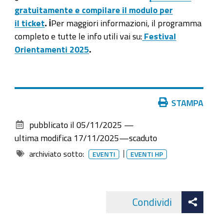
gratuitamente e compilare il modulo per
2025-
il ticket
. ℹ️
Per maggiori informazioni, il programma
11-
completo e tutte le info utili vai su:
Festival
19T22:30:00+01:00
Orientamenti 2025
.
Azioni
STAMPA
sul
pubblicato il
05/11/2025
—
documento
ultima modifica
17/11/2025
—
scaduto
archiviato sotto:
EVENTI
EVENTI HP
Att
Condividi
Facebo
cond