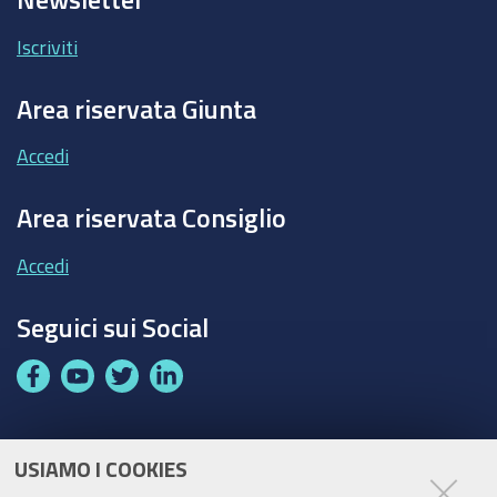
Iscriviti
Area riservata Giunta
Accedi
Area riservata Consiglio
Accedi
Seguici sui Social
F
Y
T
L
a
o
w
i
c
u
i
n
e
t
t
k
USIAMO I COOKIES
Partita Iva / Codice Fiscale: 00796640100
b
u
t
e