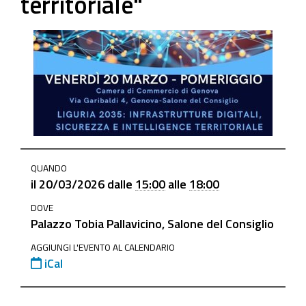
territoriale"
https://www.ge.camcom.gov.it/it/elementi-
QUANDO
homepage/events/20-
il
20/03/2026
dalle
15:00
alle
18:00
marzo-
DOVE
convegno-
Palazzo Tobia Pallavicino, Salone del Consiglio
liguria-
2035-
AGGIUNGI L'EVENTO AL CALENDARIO
iCal
infrastrutture-
digitali-
sicurezza-