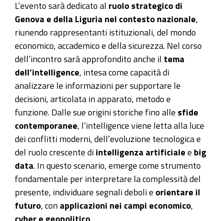
L’evento sarà dedicato al
ruolo strategico di
e-
Genova e della Liguria nel contesto nazionale
,
intelligence-
riunendo rappresentanti istituzionali, del mondo
territoriale
economico, accademico e della sicurezza. Nel corso
20
dell’incontro sarà approfondito anche il
tema
marzo
dell’intelligence
, intesa come capacità di
evento
analizzare le informazioni per supportare le
a
decisioni, articolata in apparato, metodo e
porte
funzione. Dalle sue origini storiche fino alle
sfide
chiuse
contemporanee
, l’intelligence viene letta alla luce
"Liguria
dei conflitti moderni, dell’evoluzione tecnologica e
2035:
del ruolo crescente di
intelligenza artificiale
e
big
infrastrutture
data
. In questo scenario, emerge come strumento
digitali,
fondamentale per interpretare la complessità del
sicurezza
presente, individuare segnali deboli e
orientare il
e
futuro
, con
applicazioni nei campi economico
,
intelligence
cyber e geopolitico
.