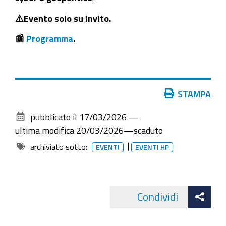
territoriale"
⚠️Evento solo su invito.
2026-
03-
📰
Programma
.
20T15:00:00+01:00
2026-
03-
Azioni
STAMPA
20T18:00:00+01:00
sul
pubblicato il
17/03/2026
—
documento
ultima modifica
20/03/2026
—
scaduto
archiviato sotto:
EVENTI
EVENTI HP
Att
Condividi
Facebo
cond