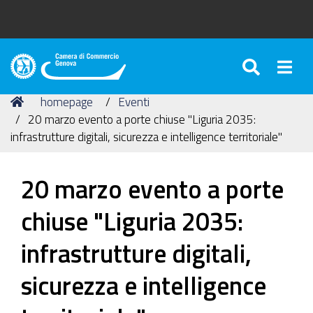
SEARC
Togg
Camera
di
Tu
Home
homepage
Eventi
Commercio
sei
20 marzo evento a porte chiuse "Liguria 2035:
di
qui:
infrastrutture digitali, sicurezza e intelligence territoriale"
Genova
20 marzo evento a porte
chiuse "Liguria 2035:
infrastrutture digitali,
sicurezza e intelligence