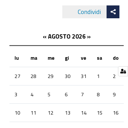
Fraser/Livingstone
Att
Condividi
Architects,
Facebo
cond
presenterà
la
«
AGOSTO 2026
»
sua
visione
di
lu
ma
me
gi
ve
sa
do
un’architettura
pratica,
month-
27
28
29
30
31
1
2
radicata
8
nei
luoghi,
3
4
5
6
7
8
9
attenta
alla
10
11
12
13
14
15
16
sostenibilità
ambientale