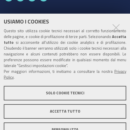
a
o
w
i
c
u
i
n
e
t
t
k
USIAMO I COOKIES
Partita Iva / Codice Fiscale: 00796640100
b
u
t
e
Questo sito utilizza cookie tecnici necessari al corretto funzionamento
o
b
e
d
delle pagine, e cookie di profilazione di terze parti. Selezionando
Accetta
Codice Univoco Ufficio:
UF1SDE
tutto
si acconsente all’utilizzo dei cookie analytics e di profilazione.
o
e
r
I
Chiudendo il banner verranno utilizzati solo i cookie tecnici necessari alla
I soggetti privati potranno effettuare i pagamenti
k
n
navigazione e alcuni contenuti potrebbero non essere disponibili. Le
tramite PagoPA con Modalità diretta o con Avviso di
preferenze possono essere modificate in qualsiasi momento dal menu
pagamento al seguente link
Paga con PagoPA
laterale "Gestisci impostazioni cookie".
Per maggiori informazioni, ti invitiamo a consultare la nostra
Privacy
Codice IBAN per le pubbliche amministrazioni
Policy
.
comprese nel regime di Tesoreria Unica presso la
Banca D’Italia: IT96Z0100004306TU0000007079
SOLO COOKIE TECNICI
ACCETTA TUTTO
Mappa del sito
Privacy policy
Note legali
PERSONALIZZA