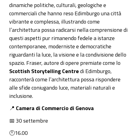
edimburgo-
dinamiche politiche, culturali, geologiche e
la-
commerciali che hanno reso Edimburgo una città
citta-
vibrante e complessa, illustrando come
e-
l’architettura possa radicarsi nella comprensione di
la-
questi aspetti pur rimanendo fedele a istanze
sua-
contemporanee, moderniste e democratiche
cultura
riguardanti la luce, la visione e la condivisione dello
30
spazio. Fraser, autore di opere premiate come lo
settembre
Scottish Storytelling Centre
di Edimburgo,
MALCOLM
racconterà come l’architettura possa rispondere
FRASER:
alle sfide coniugando luce, materiali naturali e
racconti
inclusione.
scozzesi
📍
Camera di Commercio di Genova
di
architettura
📅 30 settembre
-
🕛16.00
Edimburgo,