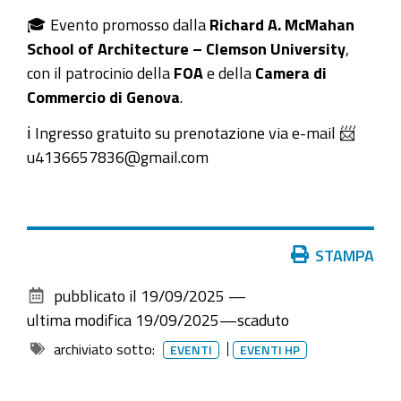
la
🎓 Evento promosso dalla
Richard A. McMahan
città
School of Architecture – Clemson University
,
e
con il patrocinio della
FOA
e della
Camera di
la
Commercio di Genova
.
sua
ℹ️ Ingresso gratuito su prenotazione via e-mail 📨
cultura
u4136657836@gmail.com
2025-
09-
30T16:00:00+02:00
2025-
Azioni
STAMPA
09-
sul
pubblicato il
19/09/2025
—
30T23:59:59+02:00
documento
ultima modifica
19/09/2025
—
scaduto
Malcolm
archiviato sotto:
Fraser,
EVENTI
EVENTI HP
fondatore
di