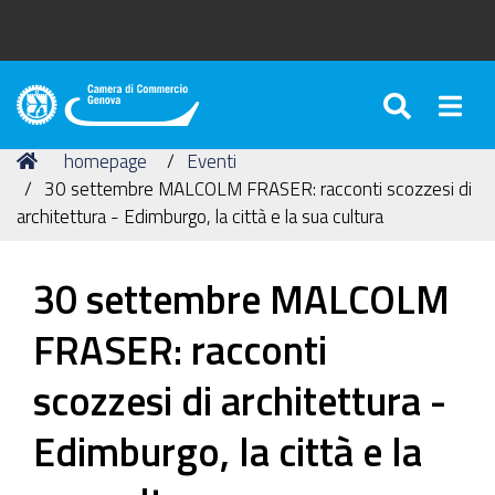
SEARC
Togg
Camera
di
Tu
Home
homepage
Eventi
Commercio
sei
30 settembre MALCOLM FRASER: racconti scozzesi di
di
qui:
architettura - Edimburgo, la città e la sua cultura
Genova
30 settembre MALCOLM
FRASER: racconti
scozzesi di architettura -
Edimburgo, la città e la