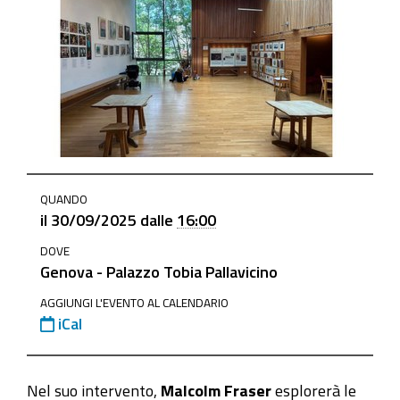
https://www.ge.camcom.gov.it/it/elementi-
QUANDO
homepage/events/30-
il
30/09/2025
dalle
16:00
settembre-
DOVE
malcolm-
Genova - Palazzo Tobia Pallavicino
fraser-
racconti-
AGGIUNGI L'EVENTO AL CALENDARIO
iCal
scozzesi-
di-
architettura-
Nel suo intervento,
Malcolm Fraser
esplorerà le