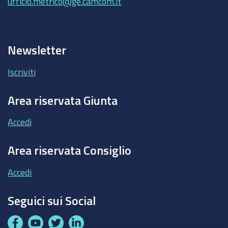
ufficio.metrico@ge.camcom.it
Newsletter
Iscriviti
Area riservata Giunta
Accedi
Area riservata Consiglio
Accedi
Seguici sui Social
F
Y
T
L