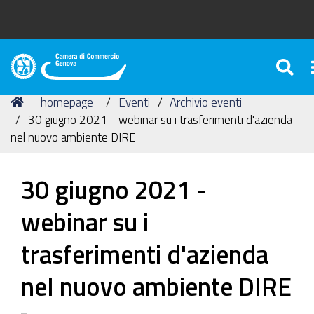
SE
Camera
di
Tu
Home
homepage
Eventi
Archivio eventi
Commercio
sei
30 giugno 2021 - webinar su i trasferimenti d'azienda
di
qui:
nel nuovo ambiente DIRE
Genova
30 giugno 2021 -
webinar su i
trasferimenti d'azienda
nel nuovo ambiente DIRE