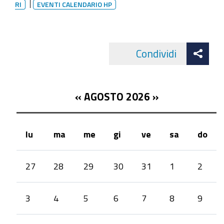
RI
EVENTI CALENDARIO HP
Att
Condividi
Facebo
cond
«
AGOSTO 2026
»
lu
ma
me
gi
ve
sa
do
month-
27
28
29
30
31
1
2
8
3
4
5
6
7
8
9