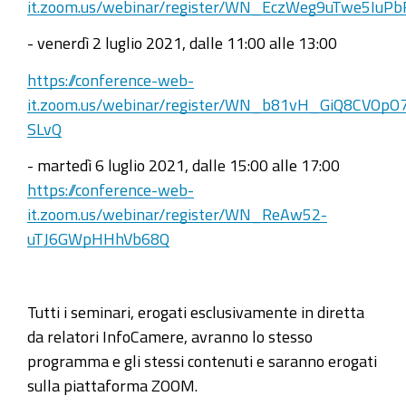
2021-
it.zoom.us/webinar/register/WN_EczWeg9uTwe5IuPb
06-
- venerdì 2 luglio 2021, dalle 11:00 alle 13:00
30T09:00:00+02:00
https://conference-web-
2021-
it.zoom.us/webinar/register/WN_b81vH_GiQ8CVOpO
06-
SLvQ
30T11:00:00+02:00
- martedì 6 luglio 2021, dalle 15:00 alle 17:00
Da
https://conference-web-
febbraio
it.zoom.us/webinar/register/WN_ReAw52-
2021
uTJ6GWpHHhVb68Q
le
pratiche
di
Tutti i seminari, erogati esclusivamente in diretta
Trasferimento
da relatori InfoCamere, avranno lo stesso
d'azienda
programma e gli stessi contenuti e saranno erogati
possono
sulla piattaforma ZOOM.
essere