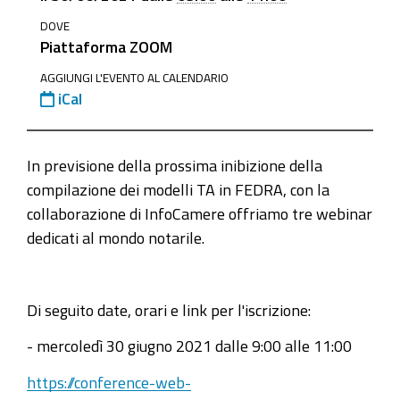
eventi/30-
DOVE
giugno-
Piattaforma ZOOM
2021
AGGIUNGI L'EVENTO AL CALENDARIO
30
iCal
giugno
2021
-
In previsione della prossima inibizione della
webinar
compilazione dei modelli TA in FEDRA, con la
su
collaborazione di InfoCamere offriamo tre webinar
i
dedicati al mondo notarile.
trasferimenti
d'azienda
nel
Di seguito date, orari e link per l'iscrizione:
nuovo
- mercoledì 30 giugno 2021 dalle 9:00 alle 11:00
ambiente
DIRE
https://conference-web-