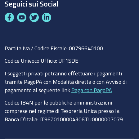
Seguici sui Social
F
Y
T
L
a
o
w
i
c
u
i
n
e
t
t
k
Partita Iva / Codice Fiscale: 00796640100
b
u
t
e
o
b
e
d
Codice Univoco Ufficio:
UF1SDE
o
e
r
I
I soggetti privati potranno effettuare i pagamenti
k
n
tramite PagoPA con Modalità diretta o con Avviso di
pagamento al seguente link
Paga con PagoPA
Codice IBAN per le pubbliche amministrazioni
comprese nel regime di Tesoreria Unica presso la
Banca D’Italia: IT96Z0100004306TU0000007079