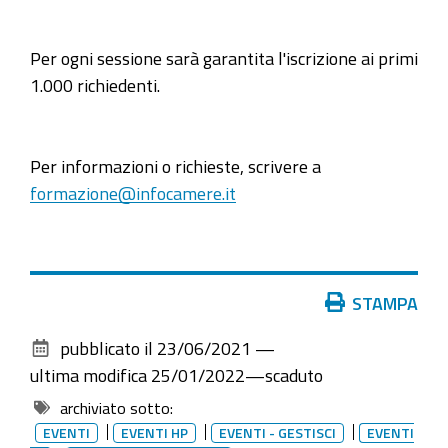
predisposte
ed
Per ogni sessione sarà garantita l'iscrizione ai primi
inviate
1.000 richiedenti.
anche
con
il
Per informazioni o richieste, scrivere a
nuovo
formazione@infocamere.it
software
DIRE
che,
a
Azioni
regime,
STAMPA
sul
andrà
pubblicato il
23/06/2021
—
documento
a
ultima modifica
25/01/2022
—
scaduto
sostituire
archiviato sotto:
Fedra
EVENTI
EVENTI HP
EVENTI - GESTISCI
EVENTI