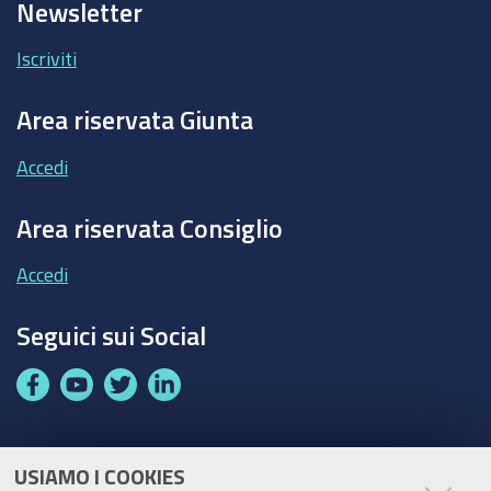
Newsletter
Iscriviti
Area riservata Giunta
Accedi
Area riservata Consiglio
Accedi
Seguici sui Social
F
Y
T
L
a
o
w
i
c
u
i
n
e
t
t
k
USIAMO I COOKIES