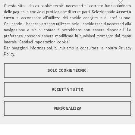
Partita Iva / Codice Fiscale: 00796640100
b
u
t
e
Questo sito utilizza cookie tecnici necessari al corretto funzionamento
o
b
e
d
delle pagine, e cookie di profilazione di terze parti. Selezionando
Codice Univoco Ufficio:
UF1SDE
Accetta
tutto
o
si acconsente all’utilizzo dei cookie analytics e di profilazione.
e
r
I
Chiudendo il banner verranno utilizzati solo i cookie tecnici necessari alla
I soggetti privati potranno effettuare i pagamenti
k
n
navigazione e alcuni contenuti potrebbero non essere disponibili. Le
tramite PagoPA con Modalità diretta o con Avviso di
preferenze possono essere modificate in qualsiasi momento dal menu
pagamento al seguente link
Paga con PagoPA
laterale "Gestisci impostazioni cookie".
Per maggiori informazioni, ti invitiamo a consultare la nostra
Privacy
Codice IBAN per le pubbliche amministrazioni
Policy
.
comprese nel regime di Tesoreria Unica presso la
Banca D’Italia: IT96Z0100004306TU0000007079
SOLO COOKIE TECNICI
ACCETTA TUTTO
Mappa del sito
Privacy policy
Note legali
PERSONALIZZA
Accessibilità
Area riservata
Credits