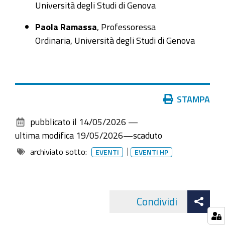
Università degli Studi di Genova
Quagli
Paola Ramassa
, Professoressa
Ordinaria, Università degli Studi di Genova
Azioni
STAMPA
sul
pubblicato il
14/05/2026
—
documento
ultima modifica
19/05/2026
—
scaduto
archiviato sotto:
EVENTI
EVENTI HP
Att
Condividi
Facebo
cond