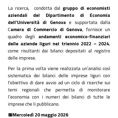
Presentazione
La ricerca, condotta dal
gruppo di economisti
dell'analisi
aziendali del Dipartimento di Economia
sugli
dell’Università di Genova
e supportata dalla
andamenti
C
amera di Commercio di Genova
, fornisce un
2022-
quadro degli
andamenti economico-finanziari
2024
delle aziende liguri nel triennio 2022 – 2024
,
delle
come risultanti dai bilanci depositati al registro
società
delle imprese.
di
Per la prima volta viene realizzata un’analisi così
capitale
sistematica dei bilanci delle imprese liguri con
liguri
l'obiettivo di dare avvio ad un ciclo di ricerche sui
2026-
temi regionali che permetta di monitorare
05-
l’economia con i numeri dei bilanci di tutte le
20T18:00:00+02:00
imprese che li pubblicano.
2026-
📅Mercoledì 20 maggio 2026
05-