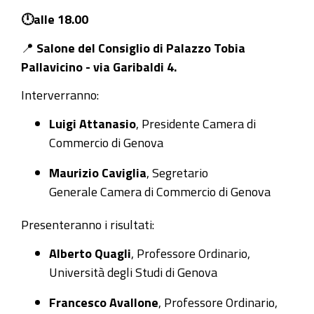
20T20:00:00+02:00
🕛alle 18.00
Presentazione
📍
Salone del Consiglio di Palazzo Tobia
dell'analisi
Pallavicino - via Garibaldi 4.
sugli
Interverranno:
andamenti
2022-
Luigi Attanasio
, Presidente Camera di
2024
Commercio di Genova
delle
società
Maurizio Caviglia
, Segretario
di
Generale Camera di Commercio di Genova
capitale
Presenteranno i risultati:
liguri,
a
Alberto Quagli
, Professore Ordinario,
cura
Università degli Studi di Genova
di
Francesco Avallone
, Professore Ordinario,
Alberto