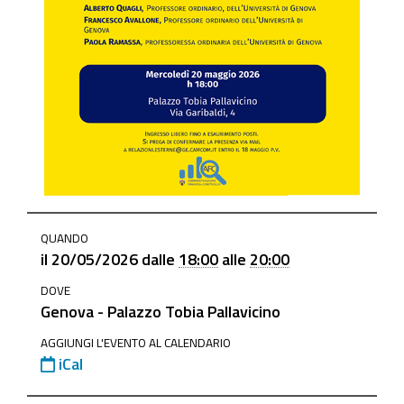
https://www.ge.camcom.gov.it/it/elementi-
QUANDO
homepage/events/liguria-
il
20/05/2026
dalle
18:00
alle
20:00
in-
DOVE
bilancio
Genova - Palazzo Tobia Pallavicino
Liguria
AGGIUNGI L'EVENTO AL CALENDARIO
in
iCal
bilancio
-