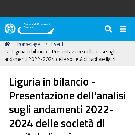
SEARC
Togg
Camera
di
Tu
Home
homepage
Eventi
Commercio
sei
Liguria in bilancio - Presentazione dell'analisi sugli
di
qui:
andamenti 2022-2024 delle società di capitale liguri
Genova
Liguria in bilancio -
Presentazione dell'analisi
sugli andamenti 2022-
2024 delle società di