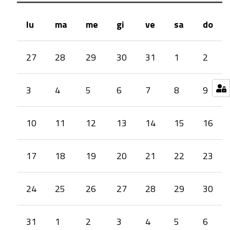
fianco
delle
lu
ma
me
gi
ve
sa
do
micro
month-
e
27
28
29
30
31
1
2
8
piccole
imprese
3
4
5
6
7
8
9
in
fase
di
10
11
12
13
14
15
16
avviamento:
bilancio
17
18
19
20
21
22
23
e
prospettive.
24
25
26
27
28
29
30
31
1
2
3
4
5
6