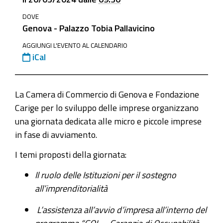
20-
DOVE
marzo-
Genova - Palazzo Tobia Pallavicino
ore-
09-
AGGIUNGI L'EVENTO AL CALENDARIO
iCal
30-
sci-
al-
La Camera di Commercio di Genova e Fondazione
fianco-
Carige per lo sviluppo delle imprese organizzano
delle-
una giornata dedicata alle micro e piccole imprese
micro-
in fase di avviamento.
e-
piccole-
I temi proposti della giornata:
imprese-
Il ruolo delle Istituzioni per il sostegno
in-
all’imprenditorialità
fase-
di-
L’assistenza all’avvio d’impresa all’interno del
avviamento
programma “GOL – Garanzia di Occupabilità