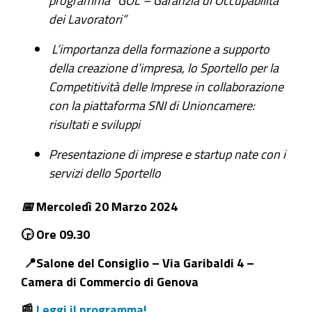
dei Lavoratori”
Mercoledì
20
L’importanza della formazione a supporto
Marzo
della creazione d’impresa,
lo Sportello per la
Ore
Competitività delle Imprese in collaborazione
9.30
con la piattaforma SNI di Unioncamere:
SCI
risultati e sviluppi
al
fianco
Presentazione di imprese e startup nate con i
delle
servizi dello Sportello
micro
📅
Mercoledì 20 Marzo 2024
e
piccole
🕞 Ore 09.30
imprese
📍Salone del Consiglio – Via Garibaldi 4 –
in
Camera di Commercio di Genova
fase
di
📰
Leggi il programma!