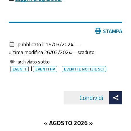
avviamento
2024-
03-
20T09:30:00+01:00
Azioni
STAMPA
sul
2024-
pubblicato il
15/03/2024
—
documento
03-
ultima modifica
26/03/2024
—
scaduto
20T23:59:59+01:00
archiviato sotto:
Lo
EVENTI
EVENTI HP
EVENTI E NOTIZIE SCI
Sportello
di
Sostegno
Att
Condividi
alla
Facebo
cond
Competitività
delle
Imprese
«
AGOSTO 2026
»
al