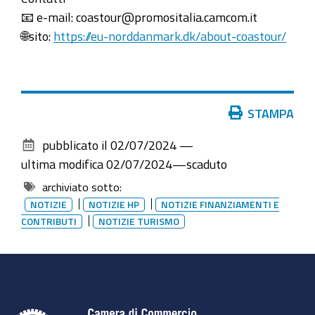
📧
e-mail: coastour@promositalia.camcom.it
🌐
sito:
https://eu-norddanmark.dk/about-coastour/
Azioni
STAMPA
sul
pubblicato il
02/07/2024
—
documento
ultima modifica
02/07/2024
—
scaduto
archiviato sotto:
NOTIZIE
NOTIZIE HP
NOTIZIE FINANZIAMENTI E
CONTRIBUTI
NOTIZIE TURISMO