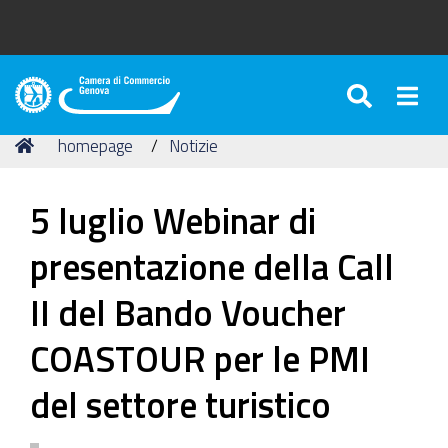
SEARC
Togg
Camera
di
Tu
Home
homepage
Notizie
Commercio
sei
di
qui:
Genova
5 luglio Webinar di
presentazione della Call
II del Bando Voucher
COASTOUR per le PMI
del settore turistico