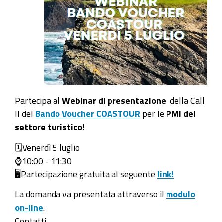
Partecipa al
Webinar di presentazione
della Call
II del
Bando Voucher COASTOUR
per le
PMI del
settore turistico
!
🗓️
Venerdì 5 luglio
⌚
10:00 - 11:30
🖥️
Partecipazione gratuita al seguente
link!
La domanda va presentata attraverso il
modulo
on-line
.
Contatti