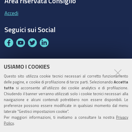
Area riservata Consiglio
Accedi
Seguici sui Social
F
Y
T
L
a
o
w
i
c
u
i
n
e
t
t
k
USIAMO I COOKIES
Partita Iva / Codice Fiscale: 00796640100
b
u
t
e
Questo sito utilizza cookie tecnici necessari al corretto funzionamento
o
b
e
d
delle pagine, e cookie di profilazione di terze parti. Selezionando
Accetta
Codice Univoco Ufficio:
UF1SDE
tutto
si acconsente all’utilizzo dei cookie analytics e di profilazione.
o
e
r
I
Chiudendo il banner verranno utilizzati solo i cookie tecnici necessari alla
I soggetti privati potranno effettuare i pagamenti
k
n
navigazione e alcuni contenuti potrebbero non essere disponibili. Le
tramite PagoPA con Modalità diretta o con Avviso di
preferenze possono essere modificate in qualsiasi momento dal menu
pagamento al seguente link
Paga con PagoPA
laterale "Gestisci impostazioni cookie".
Per maggiori informazioni, ti invitiamo a consultare la nostra
Privacy
Codice IBAN per le pubbliche amministrazioni
Policy
.
comprese nel regime di Tesoreria Unica presso la