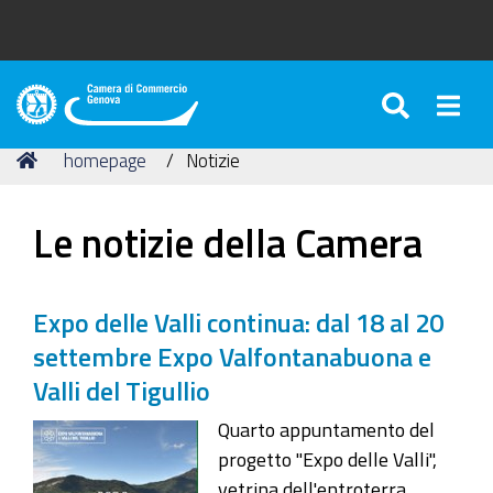
SEARC
Togg
Camera
di
Tu
Home
homepage
Notizie
Commercio
sei
di
qui:
Genova
Le notizie della Camera
Expo delle Valli continua: dal 18 al 20
settembre Expo Valfontanabuona e
Valli del Tigullio
Quarto appuntamento del
progetto "Expo delle Valli",
vetrina dell'entroterra