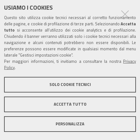
dei relatori
USIAMO I COOKIES
Leggi il resto…
Questo sito utilizza cookie tecnici necessari al corretto funzionamento
delle pagine, e cookie di profilazione di terze parti. Selezionando
Accetta
tutto
si acconsente all’utilizzo dei cookie analytics e di profilazione.
Chiudendo il banner verranno utilizzati solo i cookie tecnici necessari alla
navigazione e alcuni contenuti potrebbero non essere disponibili. Le
preferenze possono essere modificate in qualsiasi momento dal menu
laterale "Gestisci impostazioni cookie".
Dal 3 Marzo 2026 ripartono i webinar
Per maggiori informazioni, ti invitiamo a consultare la nostra
Privacy
Policy
.
di Smash or Pass rivolti agli studenti
Il percorso formativo
SOLO COOKIE TECNICI
ripartirà in modalità
webinar in 4 edizioni
ACCETTA TUTTO
Leggi il resto…
PERSONALIZZA