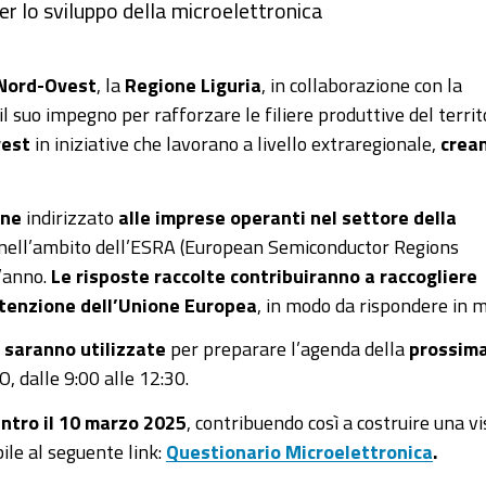
er lo sviluppo della microelettronica
 Nord-Ovest
, la
Regione Liguria
, in collaborazione con la
 il suo impegno per rafforzare le filiere produttive del territ
vest
in iniziative che lavorano a livello extraregionale,
crea
ine
indirizzato
alle imprese operanti nel settore della
ce nell’ambito dell’ESRA (European Semiconductor Regions
t’anno.
Le risposte raccolte contribuiranno a raccogliere
tenzione dell’Unione Europea
, in modo da rispondere in 
 saranno utilizzate
per preparare l’agenda della
prossima
LO, dalle 9:00 alle 12:30.
entro il 10 marzo 2025
, contribuendo così a costruire una vi
bile al seguente link:
Questionario Microelettronica
.