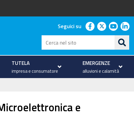
facebook
twitter
youtu
li
Seguici su
Cerca
nel
sito
TUTELA
EMERGENZE
impresa e consumatore
alluvioni e calamità
Microelettronica e