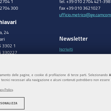
0 2704 1
tel. +39 010 2704 421-39
 2704 300
fax +39 010 3621027
ufficio.metrico@ge.camcom.
hiavari
a, 24
Newsletter
ari
5 3302 1
Iscriviti
5 330227
.camcom.it
Area riservata Giunt
Accedi
namento delle pagine, e cookie di profilazione di terze parti. Selezionando
A
ie tecnici necessari alla navigazione e alcuni contenuti potrebbero non essere
Area riservata Consi
acy Policy
.
Accedi
RSONALIZZA