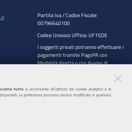
c
u
i
n
8
e
t
t
k
Partita Iva / Codice Fiscale:
b
u
t
e
it
00796640100
o
b
e
d
o
e
r
I
Codice Univoco Ufficio:
UF1SDE
k
n
I soggetti privati potranno effettuare i
pagamenti tramite PagoPA con
Modalità diretta o con Avviso di
pagamento al seguente link
a
Paga con PagoPA
ccetta tutto
si acconsente all’utilizzo dei cookie analytics e di
Codice IBAN per le pubbliche
 disponibili. Le preferenze possono essere modificate in qualsiasi
amministrazioni comprese nel regime di
glio
Tesoreria Unica presso la Banca D’Italia:
IT96Z0100004306TU0000007079