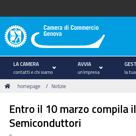
Camera di Commercio di Geno
LA CAMERA
AVVIA
GEST
contatti e chi siamo
un'impresa
la tu
Tu
Home
homepage
Notizie
sei
qui:
Entro il 10 marzo compila i
Semiconduttori