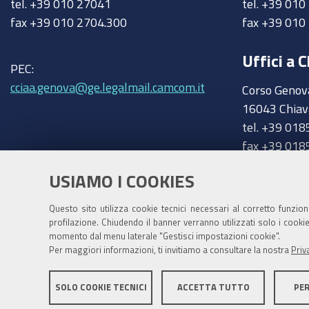
tel. +39 010 27041
tel. +39 01
fax +39 010 2704.300
fax +39 010
Uffici a C
PEC:
cciaa.genova@ge.legalmail.camcom.it
Corso Genov
16043 Chiav
tel. +39 018
fax +39 018
chiavari@ge
Trasparenza
USIAMO I COOKIES
Amministrazione trasparente
Questo sito utilizza cookie tecnici necessari al corretto funzio
profilazione. Chiudendo il banner verranno utilizzati solo i cook
momento dal menu laterale "Gestisci impostazioni cookie".
Per maggiori informazioni, ti invitiamo a consultare la nostra
Priv
SOLO COOKIE TECNICI
ACCETTA TUTTO
PE